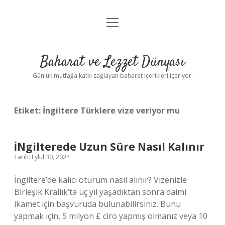
menüyü
Anasayfa
aç
Gizlilik Politikası
Baharat ve Lezzet Dünyası
Yasal Uyarı
Günlük mutfağa katkı sağlayan baharat içerikleri içeriyor.
Etiket:
İngiltere Türklere vize veriyor mu
İNgilterede Uzun Süre Nasıl Kalınır
Tarih: Eylül 30, 2024
İngiltere’de kalıcı oturum nasıl alınır? Vizenizle
Birleşik Krallık’ta üç yıl yaşadıktan sonra daimi
ikamet için başvuruda bulunabilirsiniz. Bunu
yapmak için, 5 milyon £ ciro yapmış olmanız veya 10