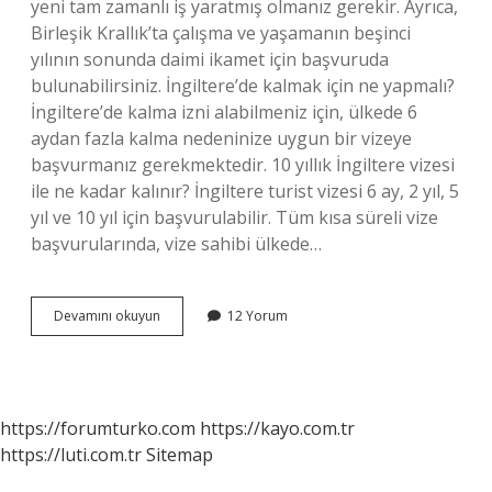
yeni tam zamanlı iş yaratmış olmanız gerekir. Ayrıca,
Birleşik Krallık’ta çalışma ve yaşamanın beşinci
yılının sonunda daimi ikamet için başvuruda
bulunabilirsiniz. İngiltere’de kalmak için ne yapmalı?
İngiltere’de kalma izni alabilmeniz için, ülkede 6
aydan fazla kalma nedeninize uygun bir vizeye
başvurmanız gerekmektedir. 10 yıllık İngiltere vizesi
ile ne kadar kalınır? İngiltere turist vizesi 6 ay, 2 yıl, 5
yıl ve 10 yıl için başvurulabilir. Tüm kısa süreli vize
başvurularında, vize sahibi ülkede…
İNgilterede
Devamını okuyun
12 Yorum
Uzun
Süre
Nasıl
Kalınır
https://forumturko.com
https://kayo.com.tr
https://luti.com.tr
Sitemap