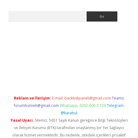
Arama
sino
Reklam ve İletişim:
E-mail:
backlinkpaneli@gmail.com
Teams:
forumhizmeti@gmail.com
Whatsapp: 0262 606 0 726
Telegram:
@karabul
Yasal Uyarı:
Sitemiz, 5651 Sayılı Kanun gereğince Bilgi Teknolojileri
ve İletişim Kurumu (BTK) tarafından onaylanmış bir Yer Sağlayıcı
olarak hizmet vermektedir. Bu nedenle, sitedeki içerikleri proaktif