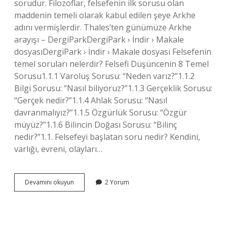
sorudur. Filozoflar, felsefenin ilk sorusu olan
maddenin temeli olarak kabul edilen şeye Arkhe
adını vermişlerdir. Thales’ten günümüze Arkhe
arayışı – DergiParkDergiPark › İndir › Makale
dosyasıDergiPark › İndir › Makale dosyası Felsefenin
temel soruları nelerdir? Felsefi Düşüncenin 8 Temel
Sorusu1.1.1 Varoluş Sorusu: “Neden varız?”1.1.2
Bilgi Sorusu: “Nasıl biliyoruz?”1.1.3 Gerçeklik Sorusu:
“Gerçek nedir?”1.1.4 Ahlak Sorusu: “Nasıl
davranmalıyız?”1.1.5 Özgürlük Sorusu: “Özgür
müyüz?”1.1.6 Bilincin Doğası Sorusu: “Bilinç
nedir?”1.1. Felsefeyi başlatan soru nedir? Kendini,
varlığı, evreni, olayları…
Felsefenin
Devamını okuyun
2 Yorum
En
Temel
Sorusu
Nedir