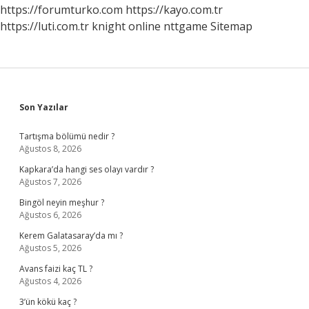
https://forumturko.com
https://kayo.com.tr
https://luti.com.tr
knight online
nttgame
Sitemap
Sidebar
Son Yazılar
Tartışma bölümü nedir ?
Ağustos 8, 2026
Kapkara’da hangi ses olayı vardır ?
Ağustos 7, 2026
Bingöl neyin meşhur ?
Ağustos 6, 2026
Kerem Galatasaray’da mı ?
Ağustos 5, 2026
Avans faizi kaç TL ?
Ağustos 4, 2026
3’ün kökü kaç ?