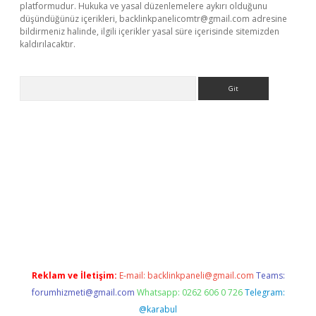
platformudur. Hukuka ve yasal düzenlemelere aykırı olduğunu
düşündüğünüz içerikleri,
backlinkpanelicomtr@gmail.com
adresine
bildirmeniz halinde, ilgili içerikler yasal süre içerisinde sitemizden
kaldırılacaktır.
Arama
sino
Reklam ve İletişim:
E-mail:
backlinkpaneli@gmail.com
Teams:
forumhizmeti@gmail.com
Whatsapp: 0262 606 0 726
Telegram:
@karabul