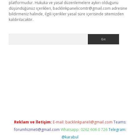
platformudur. Hukuka ve yasal düzenlemelere aykırı olduğunu
düşündüğünüz içerikleri,
backlinkpanelicomtr@gmail.com
adresine
bildirmeniz halinde, ilgili içerikler yasal süre içerisinde sitemizden
kaldırılacaktır.
Arama
sino
Reklam ve İletişim:
E-mail:
backlinkpaneli@gmail.com
Teams:
forumhizmeti@gmail.com
Whatsapp: 0262 606 0 726
Telegram:
@karabul