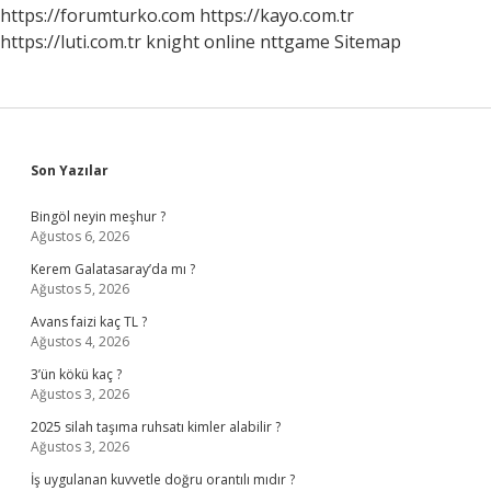
https://forumturko.com
https://kayo.com.tr
https://luti.com.tr
knight online
nttgame
Sitemap
Sidebar
Son Yazılar
Bingöl neyin meşhur ?
Ağustos 6, 2026
Kerem Galatasaray’da mı ?
Ağustos 5, 2026
Avans faizi kaç TL ?
Ağustos 4, 2026
3’ün kökü kaç ?
Ağustos 3, 2026
2025 silah taşıma ruhsatı kimler alabilir ?
Ağustos 3, 2026
İş uygulanan kuvvetle doğru orantılı mıdır ?