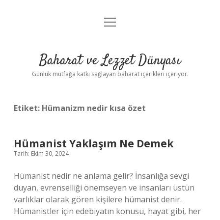
menüyü
Anasayfa
aç
Gizlilik Politikası
Baharat ve Lezzet Dünyası
Yasal Uyarı
Günlük mutfağa katkı sağlayan baharat içerikleri içeriyor.
Etiket:
Hümanizm nedir kısa özet
Hümanist Yaklaşım Ne Demek
Tarih: Ekim 30, 2024
Hümanist nedir ne anlama gelir? İnsanlığa sevgi
duyan, evrenselliği önemseyen ve insanları üstün
varlıklar olarak gören kişilere hümanist denir.
Hümanistler için edebiyatın konusu, hayat gibi, her