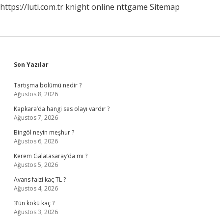
https://luti.com.tr
knight online
nttgame
Sitemap
Sidebar
Son Yazılar
Tartışma bölümü nedir ?
Ağustos 8, 2026
Kapkara’da hangi ses olayı vardır ?
Ağustos 7, 2026
Bingöl neyin meşhur ?
Ağustos 6, 2026
Kerem Galatasaray’da mı ?
Ağustos 5, 2026
Avans faizi kaç TL ?
Ağustos 4, 2026
3’ün kökü kaç ?
Ağustos 3, 2026