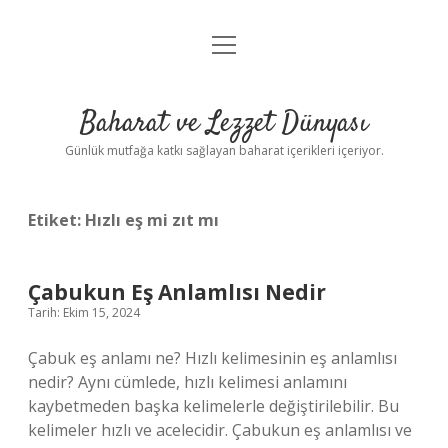
menüyü
Anasayfa
aç
Gizlilik Politikası
Baharat ve Lezzet Dünyası
Yasal Uyarı
Günlük mutfağa katkı sağlayan baharat içerikleri içeriyor.
Etiket:
Hızlı eş mi zıt mı
Çabukun Eş Anlamlısı Nedir
Tarih: Ekim 15, 2024
Çabuk eş anlamı ne? Hızlı kelimesinin eş anlamlısı
nedir? Aynı cümlede, hızlı kelimesi anlamını
kaybetmeden başka kelimelerle değiştirilebilir. Bu
kelimeler hızlı ve acelecidir. Çabukun eş anlamlısı ve