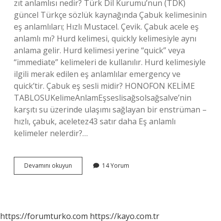
zıt anlamlısı nedir? Türk Dil Kurumu’nun (TDK)
güncel Türkçe sözlük kaynağında Çabuk kelimesinin
eş anlamlıları; Hızlı Mustacel. Çevik. Çabuk acele eş
anlamlı mı? Hurd kelimesi, quickly kelimesiyle aynı
anlama gelir. Hurd kelimesi yerine “quick” veya
“immediate” kelimeleri de kullanılır. Hurd kelimesiyle
ilgili merak edilen eş anlamlılar emergency ve
quick’tir. Çabuk eş sesli midir? HONOFON KELİME
TABLOSUKelimeAnlamEşseslisağsolsağsalve’nin
karşıtı su üzerinde ulaşımı sağlayan bir enstrüman –
hızlı, çabuk, aceletez43 satır daha Eş anlamlı
kelimeler nelerdir?…
Çabukun
Devamını okuyun
14 Yorum
Eş
Anlamlısı
Nedir
https://forumturko.com
https://kayo.com.tr