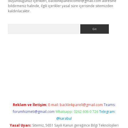
düşündüğünüz içerikleri,
backlinkpanelicomtr@gmail.com
adresine
bildirmeniz halinde, ilgili içerikler yasal süre içerisinde sitemizden
kaldırılacaktır.
Arama
sino
Reklam ve İletişim:
E-mail:
backlinkpaneli@gmail.com
Teams:
forumhizmeti@gmail.com
Whatsapp: 0262 606 0 726
Telegram:
@karabul
Yasal Uyarı:
Sitemiz, 5651 Sayılı Kanun gereğince Bilgi Teknolojileri