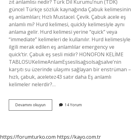
zıt anlamlısı nedir? Türk Dil Kurumu’nun (TDK)
güncel Türkçe sözlük kaynağında Çabuk kelimesinin
eş anlamlıları; Hızlı Mustacel. Çevik. Çabuk acele eş
anlamlı mı? Hurd kelimesi, quickly kelimesiyle aynı
anlama gelir. Hurd kelimesi yerine “quick” veya
“immediate” kelimeleri de kullanılır. Hurd kelimesiyle
ilgili merak edilen eş anlamlılar emergency ve
quick’tir. Çabuk eş sesli midir? HONOFON KELİME
TABLOSUKelimeAnlamEşseslisağsolsağsalve’nin
karşıtı su üzerinde ulaşımı sağlayan bir enstrüman –
hızlı, çabuk, aceletez43 satır daha Eş anlamlı
kelimeler nelerdir?…
Çabukun
Devamını okuyun
14 Yorum
Eş
Anlamlısı
Nedir
https://forumturko.com
https://kayo.com.tr