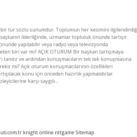
ı bir tür sözlü sunumdur. Toplumun her kesimini ilgilendirdiğ
r başkanın liderliğinde, uzmanlar topluluk önünde tartışır.
 önünde yapılabilir veya radyo veya televizyonda
neten biri var mı? AÇIK OTURUM Bir başkan tartışmaya
ı tanıtır ve ardından konuşmacıların tek tek konuşmasına
ekir mi? Açık oturum konuşmacılarının özellikleri
tışılacak konu için önceden hazırlık yapmalıdırlar.
eyicilerine karşı saygılı…
luti.com.tr
knight online
nttgame
Sitemap