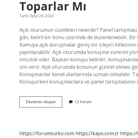
Toparlar Mı
Tarih: Eylül 29, 2024
Açık oturumun özellikleri nelerdir? Panel tartışmas
gibi, belirli bir konu üzerinde de düzenlenebilir. Bi
Kamuya açık duruşmalar geniş bir izleyici kitlesinin
yayınlanabilir. Açık oturumda konuşma sürecini yö
öncülük eder. Başkan konuyu belirler, konuşmacılar
izin verir. Açık oturumda konunun güncel olması ger
Konuşmacılar kendi alanlarında uzman olmalıdır. Tar
Konuşurken konuşmacılara ve panel tartışmasının izl
Açık
Devamını okuyun
12 Yorum
Oturumda
Son
Konuşmacı
Konuyu
Toparlar
https://forumturko.com
https://kayo.com.tr
https://
Mı