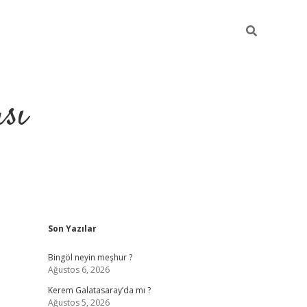
sı
Sidebar
Son Yazılar
betci casino
Bingöl neyin meşhur ?
Ağustos 6, 2026
Kerem Galatasaray’da mı ?
Ağustos 5, 2026