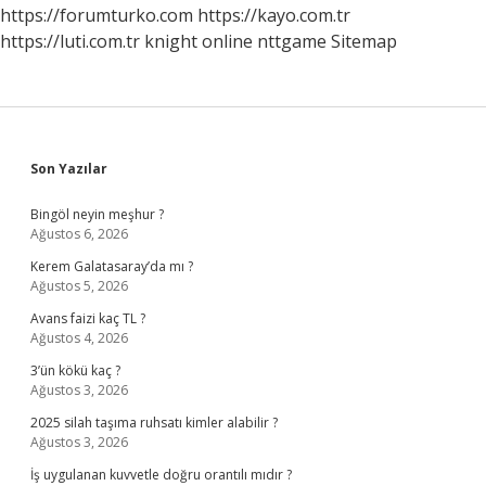
Ne
https://forumturko.com
https://kayo.com.tr
Yemeli
https://luti.com.tr
knight online
nttgame
Sitemap
Sidebar
Son Yazılar
Bingöl neyin meşhur ?
Ağustos 6, 2026
Kerem Galatasaray’da mı ?
Ağustos 5, 2026
Avans faizi kaç TL ?
Ağustos 4, 2026
3’ün kökü kaç ?
Ağustos 3, 2026
2025 silah taşıma ruhsatı kimler alabilir ?
Ağustos 3, 2026
İş uygulanan kuvvetle doğru orantılı mıdır ?