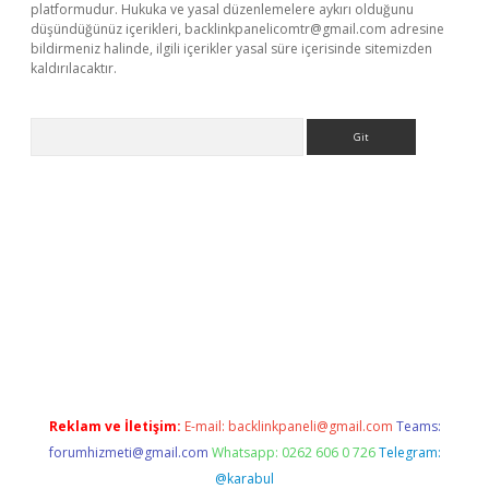
platformudur. Hukuka ve yasal düzenlemelere aykırı olduğunu
düşündüğünüz içerikleri,
backlinkpanelicomtr@gmail.com
adresine
bildirmeniz halinde, ilgili içerikler yasal süre içerisinde sitemizden
kaldırılacaktır.
Arama
sino
Reklam ve İletişim:
E-mail:
backlinkpaneli@gmail.com
Teams:
forumhizmeti@gmail.com
Whatsapp: 0262 606 0 726
Telegram:
@karabul