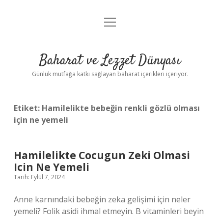
menüyü
Anasayfa
aç
Gizlilik Politikası
Baharat ve Lezzet Dünyası
Yasal Uyarı
Günlük mutfağa katkı sağlayan baharat içerikleri içeriyor.
Etiket:
Hamilelikte bebeğin renkli gözlü olması
için ne yemeli
Hamilelikte Cocugun Zeki Olmasi
Icin Ne Yemeli
Tarih: Eylül 7, 2024
Anne karnındaki bebeğin zeka gelişimi için neler
yemeli? Folik asidi ihmal etmeyin. B vitaminleri beyin