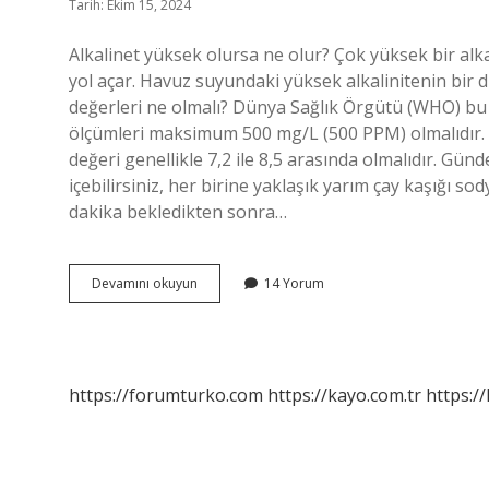
Tarih: Ekim 15, 2024
Alkalinet yüksek olursa ne olur? Çok yüksek bir alk
yol açar. Havuz suyundaki yüksek alkalinitenin bir diğ
değerleri ne olmalı? Dünya Sağlık Örgütü (WHO) bu
ölçümleri maksimum 500 mg/L (500 PPM) olmalıdır. 
değeri genellikle 7,2 ile 8,5 arasında olmalıdır. Günd
içebilirsiniz, her birine yaklaşık yarım çay kaşığı so
dakika bekledikten sonra…
İÇme
Devamını okuyun
14 Yorum
Suyunda
Alkalinite
Kaç
Olmalı
https://forumturko.com
https://kayo.com.tr
https://