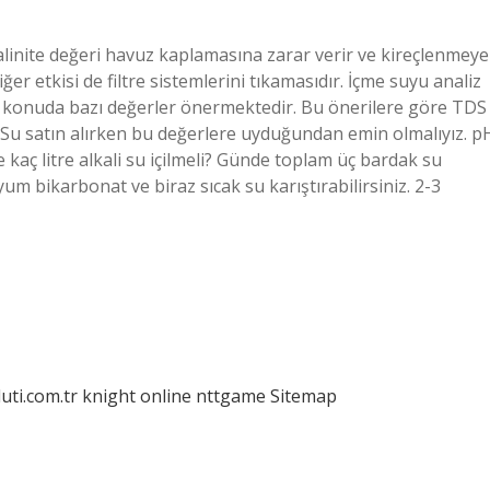
alinite değeri havuz kaplamasına zarar verir ve kireçlenmeye
er etkisi de filtre sistemlerini tıkamasıdır. İçme suyu analiz
 konuda bazı değerler önermektedir. Bu önerilere göre TDS
Su satın alırken bu değerlere uyduğundan emin olmalıyız. p
e kaç litre alkali su içilmeli? Günde toplam üç bardak su
dyum bikarbonat ve biraz sıcak su karıştırabilirsiniz. 2-3
luti.com.tr
knight online
nttgame
Sitemap