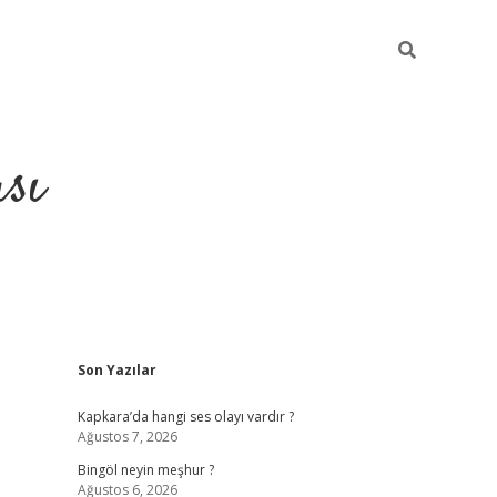
sı
Sidebar
Son Yazılar
betci casino
Kapkara’da hangi ses olayı vardır ?
Ağustos 7, 2026
Bingöl neyin meşhur ?
Ağustos 6, 2026