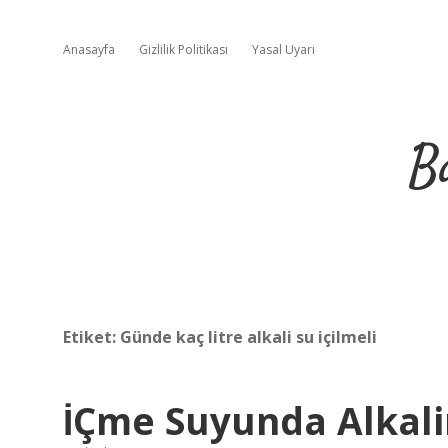
Anasayfa
Gizlilik Politikası
Yasal Uyarı
B
Etiket:
Günde kaç litre alkali su içilmeli
İÇme Suyunda Alkali