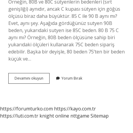
Örneğin, 80B ve 80C sütyenlerin bedenleri (sırt
genişliği) aynıdır, ancak C kupası sütyen için göğüs
ölçüsü biraz daha büyüktür. 85 C ile 90 B aynı mı?
Evet, aynı şey. Aşağıda gördüğünüz sutyen 90B
beden, yukarıdaki sutyen ise 85C beden. 80 B 75 C
aynı mı? Örneğin, 80B beden ölçüsüne sahip biri
yukarıdaki ölçüleri kullanarak 75C beden sipariş
edebilir. Başka bir deyişle, 80 beden 75’ten bir beden
küçük ve…
Sütyen
Devamını okuyun
Yorum Bırak
Abc
Ne
Anlama
Gelir
https://forumturko.com
https://kayo.com.tr
https://luti.com.tr
knight online
nttgame
Sitemap