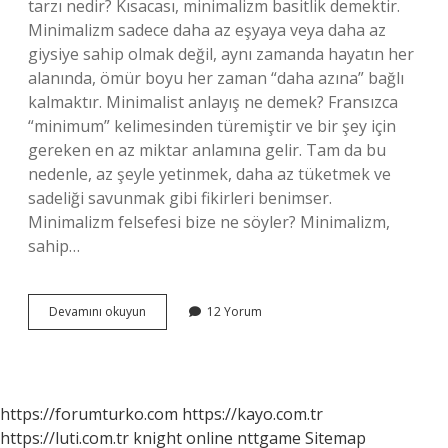
tarzı nedir? Kısacası, minimalizm basitlik demektir.
Minimalizm sadece daha az eşyaya veya daha az
giysiye sahip olmak değil, aynı zamanda hayatın her
alanında, ömür boyu her zaman “daha azına” bağlı
kalmaktır. Minimalist anlayış ne demek? Fransızca
“minimum” kelimesinden türemiştir ve bir şey için
gereken en az miktar anlamına gelir. Tam da bu
nedenle, az şeyle yetinmek, daha az tüketmek ve
sadeliği savunmak gibi fikirleri benimser.
Minimalizm felsefesi bize ne söyler? Minimalizm,
sahip…
Minimalist
Devamını okuyun
12 Yorum
Giyim
Tarzı
Ne
Demek
https://forumturko.com
https://kayo.com.tr
https://luti.com.tr
knight online
nttgame
Sitemap