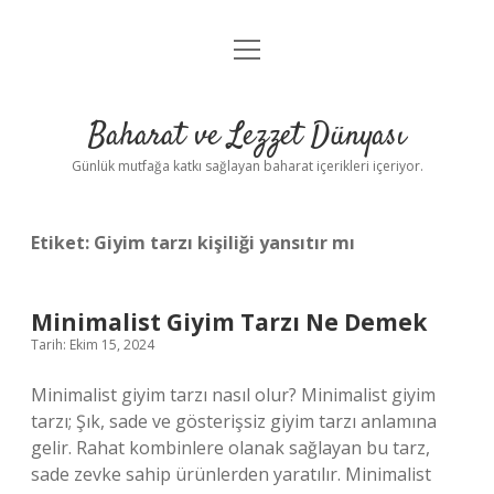
menüyü
Anasayfa
aç
Gizlilik Politikası
Baharat ve Lezzet Dünyası
Yasal Uyarı
Günlük mutfağa katkı sağlayan baharat içerikleri içeriyor.
Etiket:
Giyim tarzı kişiliği yansıtır mı
Minimalist Giyim Tarzı Ne Demek
Tarih: Ekim 15, 2024
Minimalist giyim tarzı nasıl olur? Minimalist giyim
tarzı; Şık, sade ve gösterişsiz giyim tarzı anlamına
gelir. Rahat kombinlere olanak sağlayan bu tarz,
sade zevke sahip ürünlerden yaratılır. Minimalist