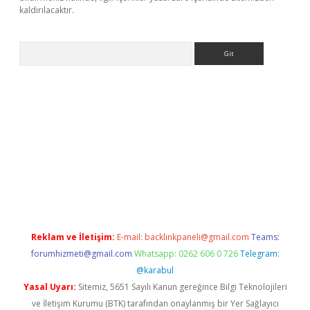
kaldırılacaktır.
Arama
 casino
Reklam ve İletişim:
E-mail:
backlinkpaneli@gmail.com
Teams:
forumhizmeti@gmail.com
Whatsapp: 0262 606 0 726
Telegram:
@karabul
Yasal Uyarı:
Sitemiz, 5651 Sayılı Kanun gereğince Bilgi Teknolojileri
ve İletişim Kurumu (BTK) tarafından onaylanmış bir Yer Sağlayıcı