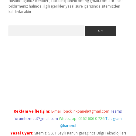
düşündüğünüz içerikleri,
backlinkpanelicomtr@gmail.com
adresine
bildirmeniz halinde, ilgili içerikler yasal süre içerisinde sitemizden
kaldırılacaktır.
Arama
o
Reklam ve İletişim:
E-mail:
backlinkpaneli@gmail.com
Teams:
forumhizmeti@gmail.com
Whatsapp: 0262 606 0 726
Telegram:
@karabul
Yasal Uyarı:
Sitemiz, 5651 Sayılı Kanun gereğince Bilgi Teknolojileri