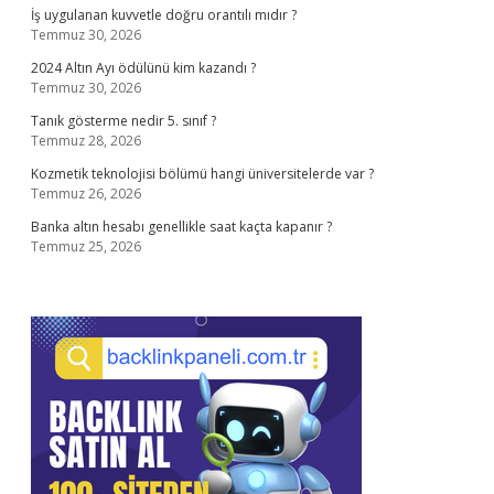
İş uygulanan kuvvetle doğru orantılı mıdır ?
Temmuz 30, 2026
2024 Altın Ayı ödülünü kim kazandı ?
Temmuz 30, 2026
Tanık gösterme nedir 5. sınıf ?
Temmuz 28, 2026
Kozmetik teknolojisi bölümü hangi üniversitelerde var ?
Temmuz 26, 2026
Banka altın hesabı genellikle saat kaçta kapanır ?
Temmuz 25, 2026