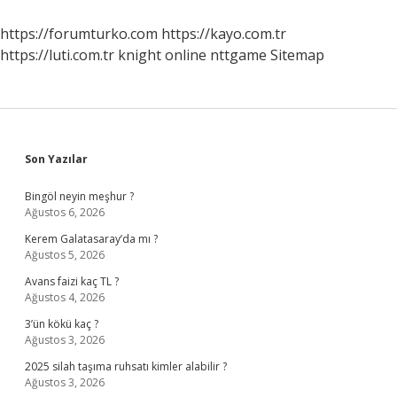
Ye
Ne
https://forumturko.com
https://kayo.com.tr
Kadar
https://luti.com.tr
knight online
nttgame
Sitemap
Faiz
Veriyor
Sidebar
Son Yazılar
Bingöl neyin meşhur ?
Ağustos 6, 2026
Kerem Galatasaray’da mı ?
Ağustos 5, 2026
Avans faizi kaç TL ?
Ağustos 4, 2026
3’ün kökü kaç ?
Ağustos 3, 2026
2025 silah taşıma ruhsatı kimler alabilir ?
Ağustos 3, 2026