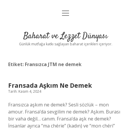
menüyü
Anasayfa
aç
Gizlilik Politikası
Baharat ve Lezzet Dünyası
Yasal Uyarı
Günlük mutfağa katkı sağlayan baharat içerikleri içeriyor.
Etiket:
Fransızca JTM ne demek
Fransada Aşkım Ne Demek
Tarih: Kasım 4, 2024
Fransızca aşkım ne demek? Sesli sözlük – mon
amour. Fransa’da sevgilim ne demek? Aşkım. Burası
bir vaha değil… canım. Fransa’da aşk ne demek?
İnsanlar ayrıca “ma chérie” (kadın) ve “mon chéri”