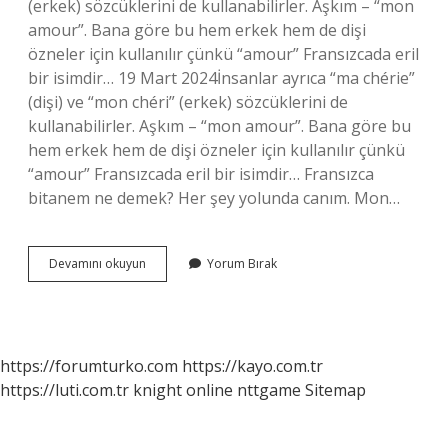
(erkek) sözcüklerini de kullanabilirler. Aşkım – “mon
amour”. Bana göre bu hem erkek hem de dişi
özneler için kullanılır çünkü “amour” Fransızcada eril
bir isimdir… 19 Mart 2024İnsanlar ayrıca “ma chérie”
(dişi) ve “mon chéri” (erkek) sözcüklerini de
kullanabilirler. Aşkım – “mon amour”. Bana göre bu
hem erkek hem de dişi özneler için kullanılır çünkü
“amour” Fransızcada eril bir isimdir… Fransızca
bitanem ne demek? Her şey yolunda canım. Mon…
Fransada
Devamını okuyun
Yorum Bırak
Aşkım
Ne
Demek
https://forumturko.com
https://kayo.com.tr
https://luti.com.tr
knight online
nttgame
Sitemap