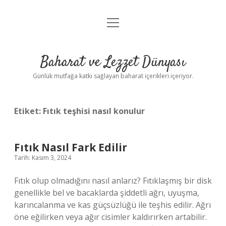
menüyü
Anasayfa
aç
Gizlilik Politikası
Baharat ve Lezzet Dünyası
Yasal Uyarı
Günlük mutfağa katkı sağlayan baharat içerikleri içeriyor.
Etiket:
Fıtık teşhisi nasıl konulur
Fıtık Nasıl Fark Edilir
Tarih: Kasım 3, 2024
Fıtık olup olmadığını nasıl anlarız? Fıtıklaşmış bir disk
genellikle bel ve bacaklarda şiddetli ağrı, uyuşma,
karıncalanma ve kas güçsüzlüğü ile teşhis edilir. Ağrı
öne eğilirken veya ağır cisimler kaldırırken artabilir.