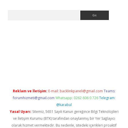
Arama
sino
Reklam ve İletişim:
E-mail:
backlinkpaneli@gmail.com
Teams:
forumhizmeti@gmail.com
Whatsapp: 0262 606 0 726
Telegram:
@karabul
Yasal Uyarı:
Sitemiz, 5651 Sayılı Kanun gereğince Bilgi Teknolojileri
ve İletişim Kurumu (BTK) tarafından onaylanmış bir Yer Sağlayıcı
olarak hizmet vermektedir. Bu nedenle, sitedeki içerikleri proaktif