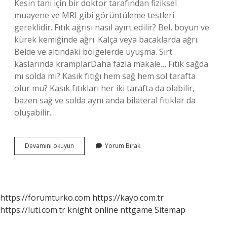
Kesin tanı için bir doktor tarafından fiziksel
muayene ve MRI gibi görüntüleme testleri
gereklidir. Fıtık ağrısı nasıl ayırt edilir? Bel, boyun ve
kürek kemiğinde ağrı. Kalça veya bacaklarda ağrı.
Belde ve altındaki bölgelerde uyuşma. Sırt
kaslarında kramplarDaha fazla makale… Fıtık sağda
mı solda mı? Kasık fıtığı hem sağ hem sol tarafta
olur mu? Kasık fıtıkları her iki tarafta da olabilir,
bazen sağ ve solda aynı anda bilateral fıtıklar da
oluşabilir.…
Fıtık
Devamını okuyun
Yorum Bırak
Nasıl
Fark
Edilir
https://forumturko.com
https://kayo.com.tr
https://luti.com.tr
knight online
nttgame
Sitemap