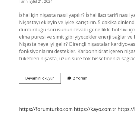
Tarih: Eylül 21, 2024
İshal için nişasta nasıl yapılır? İshal ilacı tarifi na
Nişastayı ekleyin ve iyice karıştırın. 5 dakika dinlendi
durdurduğu sorusunun cevabı genellikle bol sıvı içme
elma püresi ve simit gibi yiyecekler enerji sağlar ve
Nişasta neye iyi gelir? Dirençli nişastalar kardiyova
fonksiyonlarını destekler. Karbonhidrat içeren nişas
tüketilen nişasta, uzun süre tok hissetmenizi sağlad
Yoğurt
Devamını okuyun
2 Yorum
Ve
Nişasta
Neye
Iyi
Gelir
https://forumturko.com
https://kayo.com.tr
https://