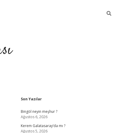
sı
Sidebar
Son Yazılar
betci casino
Bingöl neyin meşhur ?
Ağustos 6, 2026
Kerem Galatasaray’da mı ?
Ağustos 5, 2026