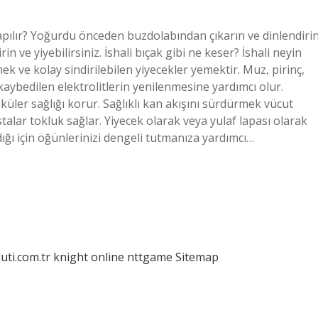
sıl yapılır? Yoğurdu önceden buzdolabından çıkarın ve dinlendirin
rin ve yiyebilirsiniz. İshali bıçak gibi ne keser? İshali neyin
k ve kolay sindirilebilen yiyecekler yemektir. Muz, pirinç,
 kaybedilen elektrolitlerin yenilenmesine yardımcı olur.
sküler sağlığı korur. Sağlıklı kan akışını sürdürmek vücut
talar tokluk sağlar. Yiyecek olarak veya yulaf lapası olarak
ığı için öğünlerinizi dengeli tutmanıza yardımcı…
luti.com.tr
knight online
nttgame
Sitemap