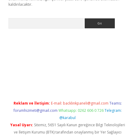
kaldırılacaktır.
Arama
sino
Reklam ve İletişim:
E-mail:
backlinkpaneli@gmail.com
Teams:
forumhizmeti@gmail.com
Whatsapp: 0262 606 0 726
Telegram:
@karabul
Yasal Uyarı:
Sitemiz, 5651 Sayılı Kanun gereğince Bilgi Teknolojileri
ve İletişim Kurumu (BTK) tarafından onaylanmış bir Yer Sağlayıcı