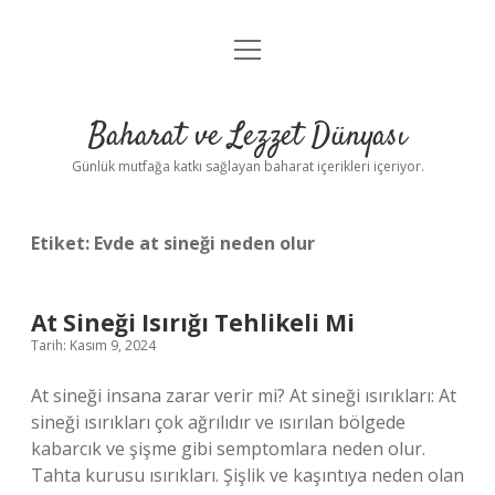
menüyü
Anasayfa
aç
Gizlilik Politikası
Baharat ve Lezzet Dünyası
Yasal Uyarı
Günlük mutfağa katkı sağlayan baharat içerikleri içeriyor.
Etiket:
Evde at sineği neden olur
At Sineği Isırığı Tehlikeli Mi
Tarih: Kasım 9, 2024
At sineği insana zarar verir mi? At sineği ısırıkları: At
sineği ısırıkları çok ağrılıdır ve ısırılan bölgede
kabarcık ve şişme gibi semptomlara neden olur.
Tahta kurusu ısırıkları. Şişlik ve kaşıntıya neden olan