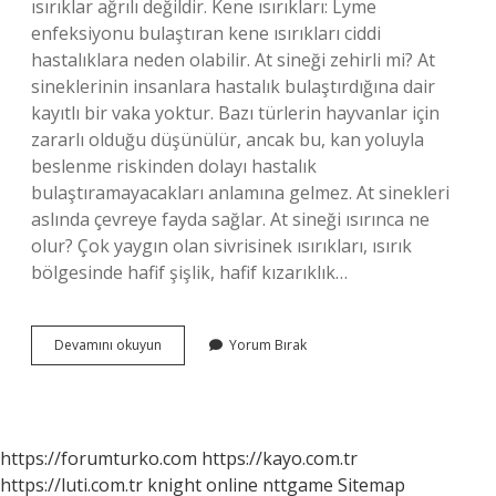
ısırıklar ağrılı değildir. Kene ısırıkları: Lyme
enfeksiyonu bulaştıran kene ısırıkları ciddi
hastalıklara neden olabilir. At sineği zehirli mi? At
sineklerinin insanlara hastalık bulaştırdığına dair
kayıtlı bir vaka yoktur. Bazı türlerin hayvanlar için
zararlı olduğu düşünülür, ancak bu, kan yoluyla
beslenme riskinden dolayı hastalık
bulaştıramayacakları anlamına gelmez. At sinekleri
aslında çevreye fayda sağlar. At sineği ısırınca ne
olur? Çok yaygın olan sivrisinek ısırıkları, ısırık
bölgesinde hafif şişlik, hafif kızarıklık…
At
Devamını okuyun
Yorum Bırak
Sineği
Isırığı
Tehlikeli
Mi
https://forumturko.com
https://kayo.com.tr
https://luti.com.tr
knight online
nttgame
Sitemap