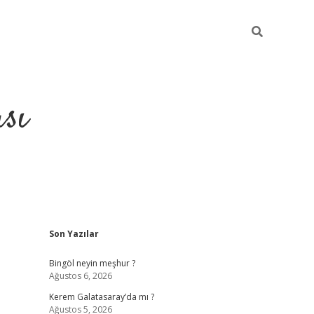
sı
Sidebar
Son Yazılar
betci casino
Bingöl neyin meşhur ?
Ağustos 6, 2026
Kerem Galatasaray’da mı ?
Ağustos 5, 2026