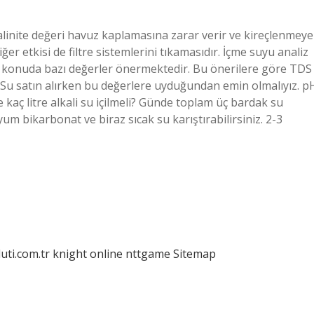
alinite değeri havuz kaplamasına zarar verir ve kireçlenmeye
er etkisi de filtre sistemlerini tıkamasıdır. İçme suyu analiz
 konuda bazı değerler önermektedir. Bu önerilere göre TDS
Su satın alırken bu değerlere uyduğundan emin olmalıyız. p
e kaç litre alkali su içilmeli? Günde toplam üç bardak su
dyum bikarbonat ve biraz sıcak su karıştırabilirsiniz. 2-3
luti.com.tr
knight online
nttgame
Sitemap