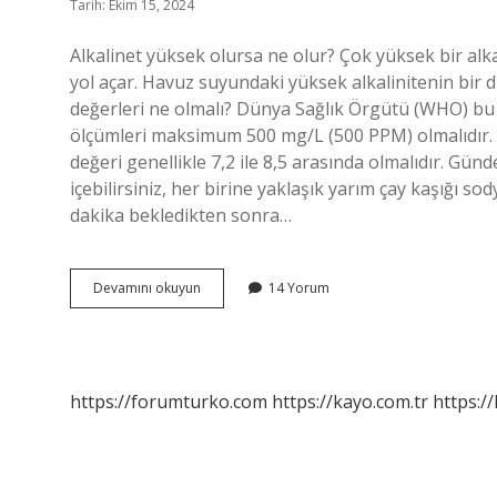
Tarih: Ekim 15, 2024
Alkalinet yüksek olursa ne olur? Çok yüksek bir alk
yol açar. Havuz suyundaki yüksek alkalinitenin bir diğ
değerleri ne olmalı? Dünya Sağlık Örgütü (WHO) bu
ölçümleri maksimum 500 mg/L (500 PPM) olmalıdır. 
değeri genellikle 7,2 ile 8,5 arasında olmalıdır. Günd
içebilirsiniz, her birine yaklaşık yarım çay kaşığı so
dakika bekledikten sonra…
İÇme
Devamını okuyun
14 Yorum
Suyunda
Alkalinite
Kaç
Olmalı
https://forumturko.com
https://kayo.com.tr
https://