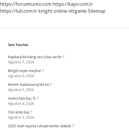
https://forumturko.com
https://kayo.com.tr
https://luti.com.tr
knight online
nttgame
Sitemap
Sidebar
Son Yazılar
Kapkara’da hangi ses olayı vardır ?
Ağustos 7, 2026
Bingöl neyin meşhur ?
Ağustos 6, 2026
Kerem Galatasaray’da mı ?
Ağustos 5, 2026
Avans faizi kaç TL ?
Ağustos 4, 2026
3’ün kökü kaç ?
Ağustos 3, 2026
2025 silah taşıma ruhsatı kimler alabilir ?