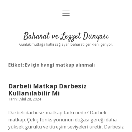
menüyü
Anasayfa
aç
Gizlilik Politikası
Baharat ve Lezzet Dünyası
Yasal Uyarı
Günlük mutfağa katkı sağlayan baharat içerikleri içeriyor.
Etiket:
Ev için hangi matkap alınmalı
Darbeli Matkap Darbesiz
Kullanılabilir Mi
Tarih: Eylül 28, 2024
Darbeli darbesiz matkap farkı nedir? Darbeli
matkap: Çekiç fonksiyonunun doğası gereği daha
yüksek gürültü ve titreşim seviyeleri üretir. Darbesiz