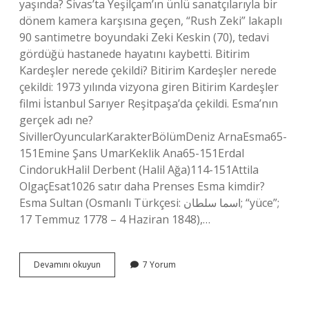
yaşında? Sivas’ta Yeşilçam’ın ünlü sanatçılarıyla bir
dönem kamera karşısına geçen, “Rush Zeki” lakaplı
90 santimetre boyundaki Zeki Keskin (70), tedavi
gördüğü hastanede hayatını kaybetti. Bitirim
Kardeşler nerede çekildi? Bitirim Kardeşler nerede
çekildi: 1973 yılında vizyona giren Bitirim Kardeşler
filmi İstanbul Sarıyer Reşitpaşa’da çekildi. Esma’nın
gerçek adı ne?
SivillerOyuncularKarakterBölümDeniz ArnaEsma65-
151Emine Şans UmarKeklik Ana65-151Erdal
CindorukHalil Derbent (Halil Ağa)114-151Attila
OlgaçEsat1026 satır daha Prenses Esma kimdir?
Esma Sultan (Osmanlı Türkçesi: اسما سلطان; “yüce”;
17 Temmuz 1778 – 4 Haziran 1848),…
Bitirim
Devamını okuyun
7 Yorum
Kimdir