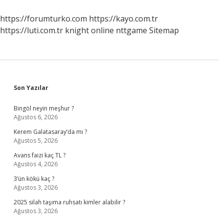
https://forumturko.com
https://kayo.com.tr
https://luti.com.tr
knight online
nttgame
Sitemap
Sidebar
Son Yazılar
Bingöl neyin meşhur ?
Ağustos 6, 2026
Kerem Galatasaray’da mı ?
Ağustos 5, 2026
Avans faizi kaç TL ?
Ağustos 4, 2026
3’ün kökü kaç ?
Ağustos 3, 2026
2025 silah taşıma ruhsatı kimler alabilir ?
Ağustos 3, 2026