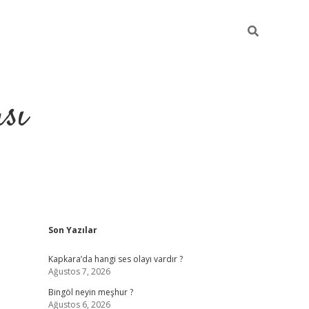
sı
Sidebar
Son Yazılar
betci casino
Kapkara’da hangi ses olayı vardır ?
Ağustos 7, 2026
Bingöl neyin meşhur ?
Ağustos 6, 2026