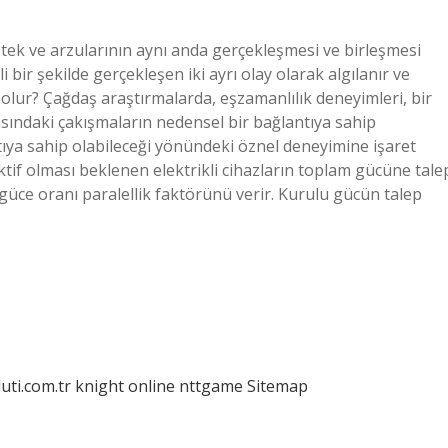
stek ve arzularının aynı anda gerçekleşmesi ve birleşmesi
li bir şekilde gerçekleşen iki ayrı olay olarak algılanır ve
n olur? Çağdaş araştırmalarda, eşzamanlılık deneyimleri, bir
asındaki çakışmaların nedensel bir bağlantıya sahip
tıya sahip olabileceği yönündeki öznel deneyimine işaret
ktif olması beklenen elektrikli cihazların toplam gücüne tale
üce oranı paralellik faktörünü verir. Kurulu gücün talep
luti.com.tr
knight online
nttgame
Sitemap