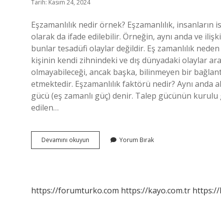
Tarih: Kasım 24, 2024
Eşzamanlılık nedir örnek? Eşzamanlılık, insanların i
olarak da ifade edilebilir. Örneğin, aynı anda ve ilişki
bunlar tesadüfi olaylar değildir. Eş zamanlılık nede
kişinin kendi zihnindeki ve dış dünyadaki olaylar ar
olmayabileceği, ancak başka, bilinmeyen bir bağlan
etmektedir. Eşzamanlılık faktörü nedir? Aynı anda a
gücü (eş zamanlı güç) denir. Talep gücünün kurulu g
edilen…
Eşzamanlılık
Devamını okuyun
Yorum Bırak
Ilkesi
Nedir
https://forumturko.com
https://kayo.com.tr
https://