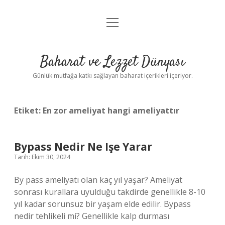
menüyü
Anasayfa
aç
Gizlilik Politikası
Baharat ve Lezzet Dünyası
Yasal Uyarı
Günlük mutfağa katkı sağlayan baharat içerikleri içeriyor.
Etiket:
En zor ameliyat hangi ameliyattır
Bypass Nedir Ne Işe Yarar
Tarih: Ekim 30, 2024
By pass ameliyatı olan kaç yıl yaşar? Ameliyat
sonrası kurallara uyulduğu takdirde genellikle 8-10
yıl kadar sorunsuz bir yaşam elde edilir. Bypass
nedir tehlikeli mi? Genellikle kalp durması