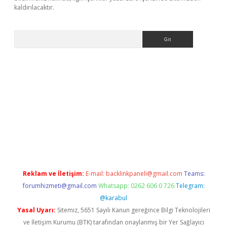
kaldırılacaktır.
Arama
sino
Reklam ve İletişim:
E-mail:
backlinkpaneli@gmail.com
Teams:
forumhizmeti@gmail.com
Whatsapp: 0262 606 0 726
Telegram:
@karabul
Yasal Uyarı:
Sitemiz, 5651 Sayılı Kanun gereğince Bilgi Teknolojileri
ve İletişim Kurumu (BTK) tarafından onaylanmış bir Yer Sağlayıcı