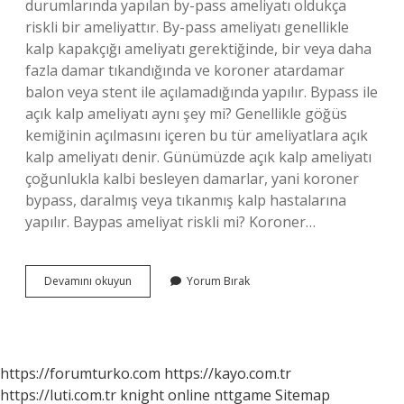
durumlarında yapılan by-pass ameliyatı oldukça
riskli bir ameliyattır. By-pass ameliyatı genellikle
kalp kapakçığı ameliyatı gerektiğinde, bir veya daha
fazla damar tıkandığında ve koroner atardamar
balon veya stent ile açılamadığında yapılır. Bypass ile
açık kalp ameliyatı aynı şey mi? Genellikle göğüs
kemiğinin açılmasını içeren bu tür ameliyatlara açık
kalp ameliyatı denir. Günümüzde açık kalp ameliyatı
çoğunlukla kalbi besleyen damarlar, yani koroner
bypass, daralmış veya tıkanmış kalp hastalarına
yapılır. Baypas ameliyat riskli mi? Koroner…
Bypass
Devamını okuyun
Yorum Bırak
Nedir
Ne
Işe
Yarar
https://forumturko.com
https://kayo.com.tr
https://luti.com.tr
knight online
nttgame
Sitemap