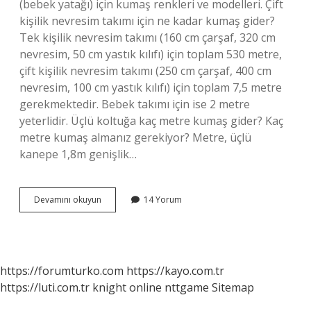
(bebek yatağı) için kumaş renkleri ve modelleri. Çift
kişilik nevresim takımı için ne kadar kumaş gider?
Tek kişilik nevresim takımı (160 cm çarşaf, 320 cm
nevresim, 50 cm yastık kılıfı) için toplam 530 metre,
çift kişilik nevresim takımı (250 cm çarşaf, 400 cm
nevresim, 100 cm yastık kılıfı) için toplam 7,5 metre
gerekmektedir. Bebek takımı için ise 2 metre
yeterlidir. Üçlü koltuğa kaç metre kumaş gider? Kaç
metre kumaş almanız gerekiyor? Metre, üçlü
kanepe 1,8m genişlik…
Çift
Devamını okuyun
14 Yorum
Kişilik
Yorgan
Kılıfına
Kaç
Metre
https://forumturko.com
https://kayo.com.tr
Kumaş
https://luti.com.tr
knight online
nttgame
Sitemap
Gider