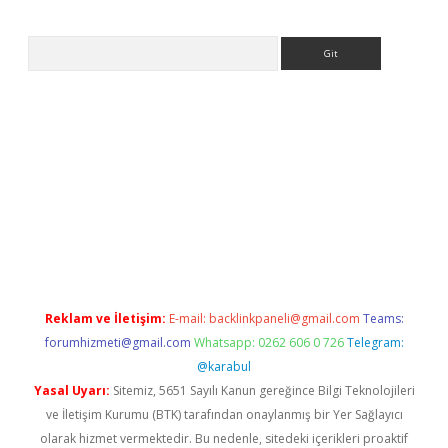
Arama
sino
Reklam ve İletişim:
E-mail:
backlinkpaneli@gmail.com
Teams:
forumhizmeti@gmail.com
Whatsapp: 0262 606 0 726
Telegram:
@karabul
Yasal Uyarı:
Sitemiz, 5651 Sayılı Kanun gereğince Bilgi Teknolojileri
ve İletişim Kurumu (BTK) tarafından onaylanmış bir Yer Sağlayıcı
olarak hizmet vermektedir. Bu nedenle, sitedeki içerikleri proaktif