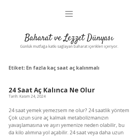
menüyü
Anasayfa
aç
Gizlilik Politikası
Baharat ve Lezzet Dünyası
Yasal Uyarı
Günlük mutfağa katkı sağlayan baharat içerikleri içeriyor.
Etiket:
En fazla kaç saat aç kalınmalı
24 Saat Aç Kalınca Ne Olur
Tarih: Kasım 24, 2024
24 saat yemek yemezsem ne olur? 24 saatlik yöntem
Çok uzun süre aç kalmak metabolizmanızın
yavaşlamasına ve aşırı yemenize neden olabilir, bu
da kilo alımına yol açabilir. 24 saat veya daha uzun