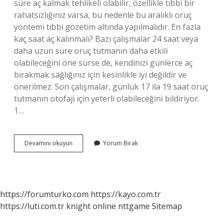
süre aç kalmak tehlikeli olabilir, özellikle tıbbi bir
rahatsızlığınız varsa, bu nedenle bu aralıklı oruç
yöntemi tıbbi gözetim altında yapılmalıdır. En fazla
kaç saat aç kalınmalı? Bazı çalışmalar 24 saat veya
daha uzun süre oruç tutmanın daha etkili
olabileceğini öne sürse de, kendinizi günlerce aç
bırakmak sağlığınız için kesinlikle iyi değildir ve
önerilmez. Son çalışmalar, günlük 17 ila 19 saat oruç
tutmanın otofaji için yeterli olabileceğini bildiriyor.
1…
24
Devamını okuyun
Yorum Bırak
Saat
Aç
Kalınca
Ne
Olur
https://forumturko.com
https://kayo.com.tr
https://luti.com.tr
knight online
nttgame
Sitemap