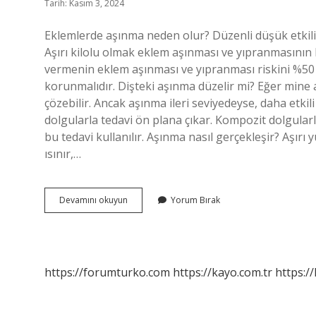
Tarih: Kasım 3, 2024
Eklemlerde aşınma neden olur? Düzenli düşük etkili e
Aşırı kilolu olmak eklem aşınması ve yıpranmasının b
vermenin eklem aşınması ve yıpranması riskini %50 
korunmalıdır. Dişteki aşınma düzelir mi? Eğer mine 
çözebilir. Ancak aşınma ileri seviyedeyse, daha etkil
dolgularla tedavi ön plana çıkar. Kompozit dolgular
bu tedavi kullanılır. Aşınma nasıl gerçekleşir? Aşırı 
ısınır,…
Aşınma
Devamını okuyun
Yorum Bırak
Neden
Olur
https://forumturko.com
https://kayo.com.tr
https://