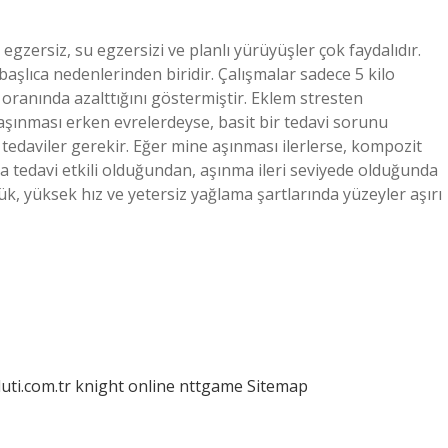
gzersiz, su egzersizi ve planlı yürüyüşler çok faydalıdır.
aşlıca nedenlerinden biridir. Çalışmalar sadece 5 kilo
oranında azalttığını göstermiştir. Eklem stresten
aşınması erken evrelerdeyse, basit bir tedavi sorunu
i tedaviler gerekir. Eğer mine aşınması ilerlerse, kompozit
la tedavi etkili olduğundan, aşınma ileri seviyede olduğunda
yük, yüksek hız ve yetersiz yağlama şartlarında yüzeyler aşırı
luti.com.tr
knight online
nttgame
Sitemap