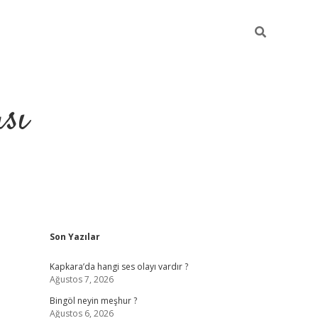
sı
Sidebar
Son Yazılar
betci casino
Kapkara’da hangi ses olayı vardır ?
Ağustos 7, 2026
Bingöl neyin meşhur ?
Ağustos 6, 2026