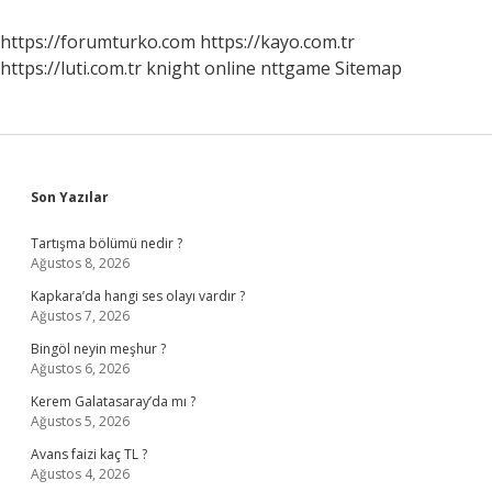
https://forumturko.com
https://kayo.com.tr
https://luti.com.tr
knight online
nttgame
Sitemap
Sidebar
Son Yazılar
Tartışma bölümü nedir ?
Ağustos 8, 2026
Kapkara’da hangi ses olayı vardır ?
Ağustos 7, 2026
Bingöl neyin meşhur ?
Ağustos 6, 2026
Kerem Galatasaray’da mı ?
Ağustos 5, 2026
Avans faizi kaç TL ?
Ağustos 4, 2026