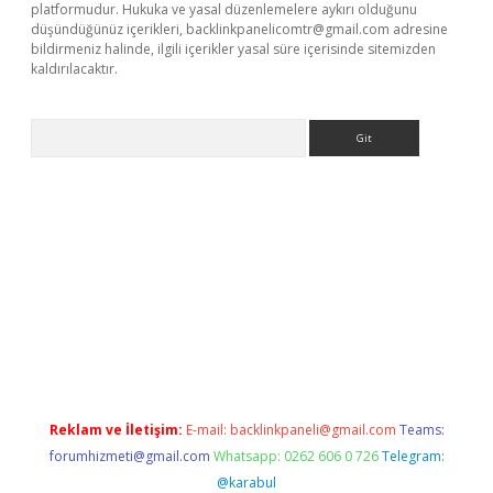
platformudur. Hukuka ve yasal düzenlemelere aykırı olduğunu
düşündüğünüz içerikleri,
backlinkpanelicomtr@gmail.com
adresine
bildirmeniz halinde, ilgili içerikler yasal süre içerisinde sitemizden
kaldırılacaktır.
Arama
sino
Reklam ve İletişim:
E-mail:
backlinkpaneli@gmail.com
Teams:
forumhizmeti@gmail.com
Whatsapp: 0262 606 0 726
Telegram:
@karabul