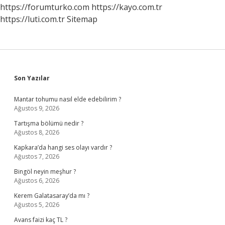
https://forumturko.com
https://kayo.com.tr
https://luti.com.tr
Sitemap
Sidebar
Son Yazılar
Mantar tohumu nasıl elde edebilirim ?
Ağustos 9, 2026
Tartışma bölümü nedir ?
Ağustos 8, 2026
Kapkara’da hangi ses olayı vardır ?
Ağustos 7, 2026
Bingöl neyin meşhur ?
Ağustos 6, 2026
Kerem Galatasaray’da mı ?
Ağustos 5, 2026
Avans faizi kaç TL ?