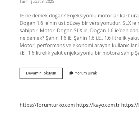
Tarih: Şubat 3, 2025
IE ne demek doğan? Enjeksiyonlu motorlar karbürat
Dogan 1.6 ie’nin üst düzey bir versiyonudur. SLX ie
sahiptir. Motor: Dogan SLX ie, Dogan 1.6 ie’den daha
ne demek? Şahin 1.6 iE: Şahin 1.6 i.E., 1.6 litrelik ya
Motor, performans ve ekonomi arayan kullanıcılar içi
i.E., 1.6 litrelik yakıt enjeksiyonlu bir motora sahip
Doğan
Devamını okuyun
Yorum Bırak
16
Ie
Ne
Demek
https://forumturko.com
https://kayo.com.tr
https://