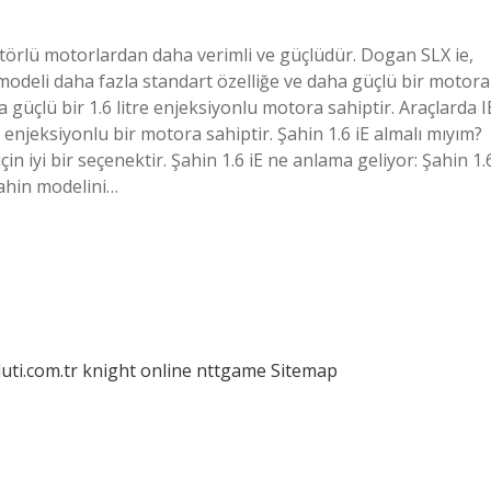
örlü motorlardan daha verimli ve güçlüdür. Dogan SLX ie,
 modeli daha fazla standart özelliğe ve daha güçlü bir motora
 güçlü bir 1.6 litre enjeksiyonlu motora sahiptir. Araçlarda I
kıt enjeksiyonlu bir motora sahiptir. Şahin 1.6 iE almalı mıyım?
n iyi bir seçenektir. Şahin 1.6 iE ne anlama geliyor: Şahin 1.
 Şahin modelini…
luti.com.tr
knight online
nttgame
Sitemap