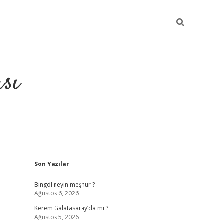
sı
Sidebar
Son Yazılar
betci casino
Bingöl neyin meşhur ?
Ağustos 6, 2026
Kerem Galatasaray’da mı ?
Ağustos 5, 2026