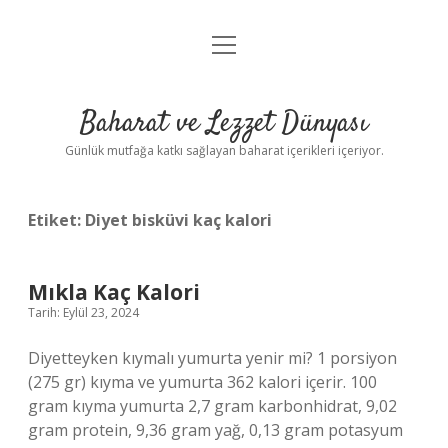
menüyü
Anasayfa
aç
Gizlilik Politikası
Baharat ve Lezzet Dünyası
Yasal Uyarı
Günlük mutfağa katkı sağlayan baharat içerikleri içeriyor.
Etiket:
Diyet bisküvi kaç kalori
Mıkla Kaç Kalori
Tarih: Eylül 23, 2024
Diyetteyken kıymalı yumurta yenir mi? 1 porsiyon
(275 gr) kıyma ve yumurta 362 kalori içerir. 100
gram kıyma yumurta 2,7 gram karbonhidrat, 9,02
gram protein, 9,36 gram yağ, 0,13 gram potasyum