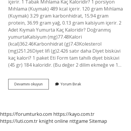
içerir. 1 Tabak Mıhlama Kaç Kaloridir? 1 porsiyon
Mıhlama (Kuymak) 489 kcal içerir. 120 gram Mıhlama
(Kuymak) 3.29 gram karbonhidrat, 15.94 gram
protein, 36.99 gram yağ, 0.13 gram kalsiyum içerir. 2
Adet Kıymalı Yumurta Kaç Kaloridir? Doğranmış
yumurtaKalsiyum (mg)77.48Kalori
(kcal)362.46Karbonhidrat (g)7.43Kolesterol
(mg)251.26Diyet lifi (g)2.426 satır daha Diyet bisküvi
kaç kalori? 1 paket Eti Form tam tahıllı diyet bisküvi
(45 gr) 184 kaloridir. (Bu değer 2 dilim ekmeğe ve 1…
Mıkla
Devamını okuyun
Yorum Bırak
Kaç
Kalori
https://forumturko.com
https://kayo.com.tr
https://luti.com.tr
knight online
nttgame
Sitemap