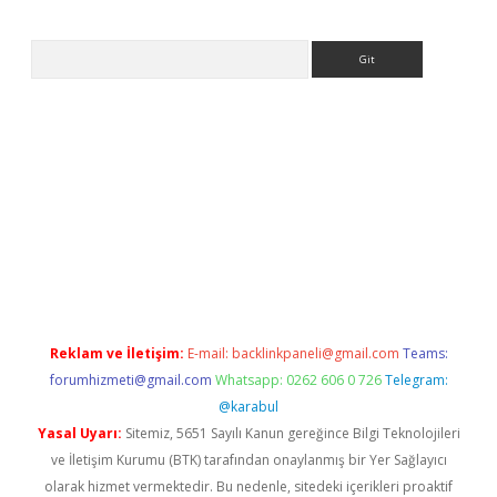
Arama
sino
Reklam ve İletişim:
E-mail:
backlinkpaneli@gmail.com
Teams:
forumhizmeti@gmail.com
Whatsapp: 0262 606 0 726
Telegram:
@karabul
Yasal Uyarı:
Sitemiz, 5651 Sayılı Kanun gereğince Bilgi Teknolojileri
ve İletişim Kurumu (BTK) tarafından onaylanmış bir Yer Sağlayıcı
olarak hizmet vermektedir. Bu nedenle, sitedeki içerikleri proaktif