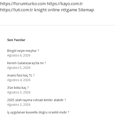
https://forumturko.com
https://kayo.com.tr
https://luti.com.tr
knight online
nttgame
Sitemap
Sidebar
Son Yazılar
Bingöl neyin meşhur ?
Ağustos 6, 2026
Kerem Galatasaray’da mı ?
Ağustos 5, 2026
Avans faizi kaç TL ?
Ağustos 4, 2026
3’ün kökü kaç ?
Ağustos 3, 2026
2025 silah taşıma ruhsatı kimler alabilir ?
Ağustos 3, 2026
İş uygulanan kuvvetle doğru orantılı mıdır ?