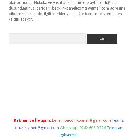
platformudur. Hukuka ve yasal düzenlemelere aykırı olduğunu
düşündüğünüz içerikleri,
backlinkpanelicomtr@gmail.com
adresine
bildirmeniz halinde, ilgili içerikler yasal süre içerisinde sitemizden
kaldırılacaktır.
Arama
sino
Reklam ve İletişim:
E-mail:
backlinkpaneli@gmail.com
Teams:
forumhizmeti@gmail.com
Whatsapp: 0262 606 0 726
Telegram:
@karabul