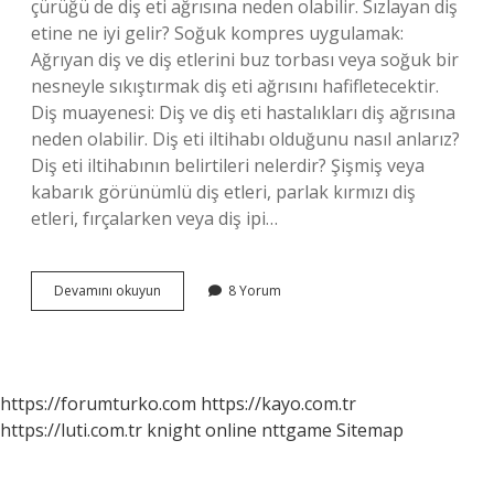
çürüğü de diş eti ağrısına neden olabilir. Sızlayan diş
etine ne iyi gelir? Soğuk kompres uygulamak:
Ağrıyan diş ve diş etlerini buz torbası veya soğuk bir
nesneyle sıkıştırmak diş eti ağrısını hafifletecektir.
Diş muayenesi: Diş ve diş eti hastalıkları diş ağrısına
neden olabilir. Diş eti iltihabı olduğunu nasıl anlarız?
Diş eti iltihabının belirtileri nelerdir? Şişmiş veya
kabarık görünümlü diş etleri, parlak kırmızı diş
etleri, fırçalarken veya diş ipi…
Alt
Devamını okuyun
8 Yorum
Diş
Eti
Ağrısı
Neden
Olur
https://forumturko.com
https://kayo.com.tr
https://luti.com.tr
knight online
nttgame
Sitemap