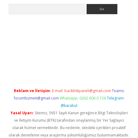
Arama
sino
Reklam ve İletişim:
E-mail:
backlinkpaneli@gmail.com
Teams:
forumhizmeti@gmail.com
Whatsapp: 0262 606 0 726
Telegram:
@karabul
Yasal Uyarı:
Sitemiz, 5651 Sayılı Kanun gereğince Bilgi Teknolojileri
ve İletişim Kurumu (BTK) tarafından onaylanmış bir Yer Sağlayıcı
olarak hizmet vermektedir. Bu nedenle, sitedeki içerikleri proaktif
olarak denetleme veya araştırma yükümlülüğümüz bulunmamaktadır.