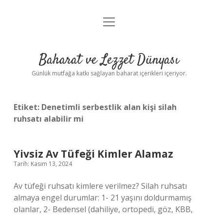
menüyü
Anasayfa
aç
Gizlilik Politikası
Baharat ve Lezzet Dünyası
Yasal Uyarı
Günlük mutfağa katkı sağlayan baharat içerikleri içeriyor.
Etiket:
Denetimli serbestlik alan kişi silah
ruhsatı alabilir mi
Yivsiz Av Tüfeği Kimler Alamaz
Tarih: Kasım 13, 2024
Av tüfeği ruhsatı kimlere verilmez? Silah ruhsatı
almaya engel durumlar: 1- 21 yaşını doldurmamış
olanlar, 2- Bedensel (dahiliye, ortopedi, göz, KBB,