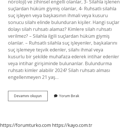
nöroloji) ve zihinsel engelli olanlar, 3- Silahla işlenen
suçlardan hüküm giymiş olanlar, 4- Ruhsatlı silahla
suç işleyen veya başkasının ihmali veya kusuru
sonucu silahı elinde bulunduran kişiler. Hangi suçlar
dolayı silah ruhsatı alamaz? Kimlere silah ruhsatı
verilmez? – Silahla ilgili suçlardan hüküm giymiş
olanlar. – Ruhsatlı silahla suç işleyenler, başkalarını
suç işlemeye teşvik edenler, silahı ihmal veya
kusurlu bir şekilde muhafaza ederek intihar edenler
veya intihar girişiminde bulunanlar. Bulundurma
ruhsatı kimler alabilir 2024? Silah ruhsatı alması
engellenmeyen 21 yaş…
Yivsiz
Devamını okuyun
Yorum Bırak
Av
Tüfeği
Kimler
Alamaz
https://forumturko.com
https://kayo.com.tr