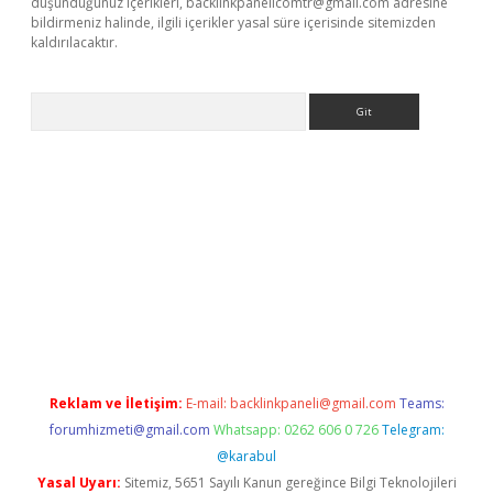
düşündüğünüz içerikleri,
backlinkpanelicomtr@gmail.com
adresine
bildirmeniz halinde, ilgili içerikler yasal süre içerisinde sitemizden
kaldırılacaktır.
Arama
asino
Reklam ve İletişim:
E-mail:
backlinkpaneli@gmail.com
Teams:
forumhizmeti@gmail.com
Whatsapp: 0262 606 0 726
Telegram:
@karabul
Yasal Uyarı:
Sitemiz, 5651 Sayılı Kanun gereğince Bilgi Teknolojileri