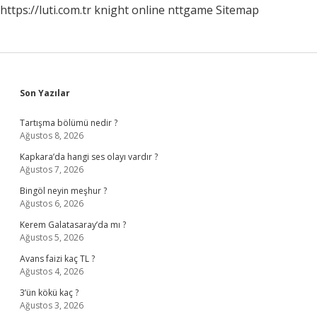
https://luti.com.tr
knight online
nttgame
Sitemap
Sidebar
Son Yazılar
Tartışma bölümü nedir ?
Ağustos 8, 2026
Kapkara’da hangi ses olayı vardır ?
Ağustos 7, 2026
Bingöl neyin meşhur ?
Ağustos 6, 2026
Kerem Galatasaray’da mı ?
Ağustos 5, 2026
Avans faizi kaç TL ?
Ağustos 4, 2026
3’ün kökü kaç ?
Ağustos 3, 2026