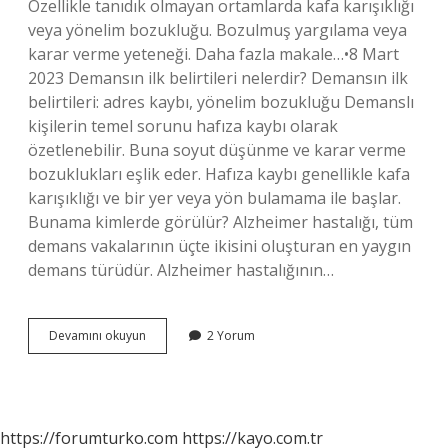
Özellikle tanıdık olmayan ortamlarda kafa karışıklığı
veya yönelim bozukluğu. Bozulmuş yargılama veya
karar verme yeteneği. Daha fazla makale…•8 Mart
2023 Demansın ilk belirtileri nelerdir? Demansın ilk
belirtileri: adres kaybı, yönelim bozukluğu Demanslı
kişilerin temel sorunu hafıza kaybı olarak
özetlenebilir. Buna soyut düşünme ve karar verme
bozuklukları eşlik eder. Hafıza kaybı genellikle kafa
karışıklığı ve bir yer veya yön bulamama ile başlar.
Bunama kimlerde görülür? Alzheimer hastalığı, tüm
demans vakalarının üçte ikisini oluşturan en yaygın
demans türüdür. Alzheimer hastalığının…
Bunama
Devamını okuyun
2 Yorum
Belirtileri
Nelerdir
https://forumturko.com
https://kayo.com.tr