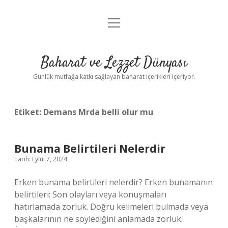
menüyü
Anasayfa
aç
Gizlilik Politikası
Baharat ve Lezzet Dünyası
Yasal Uyarı
Günlük mutfağa katkı sağlayan baharat içerikleri içeriyor.
Etiket:
Demans Mrda belli olur mu
Bunama Belirtileri Nelerdir
Tarih: Eylül 7, 2024
Erken bunama belirtileri nelerdir? Erken bunamanın
belirtileri: Son olayları veya konuşmaları
hatırlamada zorluk. Doğru kelimeleri bulmada veya
başkalarının ne söylediğini anlamada zorluk.