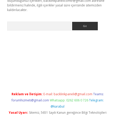
düşündüğünüz içerikleri,
backlinkpanelicomtr@gmail.com
adresine
bildirmeniz halinde, ilgili içerikler yasal süre içerisinde sitemizden
kaldırılacaktır.
Arama
betci casino
Reklam ve İletişim:
E-mail:
backlinkpaneli@gmail.com
Teams:
forumhizmeti@gmail.com
Whatsapp: 0262 606 0 726
Telegram:
@karabul
Yasal Uyarı:
Sitemiz, 5651 Sayılı Kanun gereğince Bilgi Teknolojileri