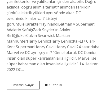
yarı iletkenler ve yalıtkanlar içinden akabilir. Doğru
akımda, doğru akım alternatif akımdan farklıdır
çünkü elektrik yükleri aynı yönde akar. DC
evreninde kimler var? Listeyi
görüntüleKarakterYayınlandıBatman v Superman:
Adaletin ŞafağıZack Snyder’ın Adalet
BirliğiJokerCalvin Swanwick Martian
ManhunterHarry LennixHarry LennixKal-El / Clark
Kent SupermanHenry CavillHenry Cavill24 satır daha
Marvel ve DC aynı şey mi? “Genel olarak DC Comics,
insan olan süper kahramanlarla ilgilidir, Marvel ise
süper kahraman olan insanlarla ilgilidir.” 14 Haziran
2022 DC…
Dc
Devamını okuyun
10 Yorum
Serisi
Ne
Demek