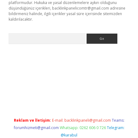
platformudur. Hukuka ve yasal düzenlemelere aykırı olduğunu
düşündüğünüz içerikleri,
backlinkpanelicomtr@gmail.com
adresine
bildirmeniz halinde, ilgili içerikler yasal süre içerisinde sitemizden
kaldırılacaktır.
Arama
sino
Reklam ve İletişim:
E-mail:
backlinkpaneli@gmail.com
Teams:
forumhizmeti@gmail.com
Whatsapp: 0262 606 0 726
Telegram:
@karabul