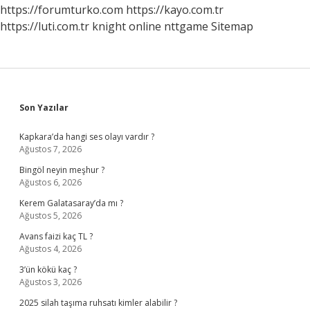
https://forumturko.com
https://kayo.com.tr
https://luti.com.tr
knight online
nttgame
Sitemap
Sidebar
Son Yazılar
Kapkara’da hangi ses olayı vardır ?
Ağustos 7, 2026
Bingöl neyin meşhur ?
Ağustos 6, 2026
Kerem Galatasaray’da mı ?
Ağustos 5, 2026
Avans faizi kaç TL ?
Ağustos 4, 2026
3’ün kökü kaç ?
Ağustos 3, 2026
2025 silah taşıma ruhsatı kimler alabilir ?