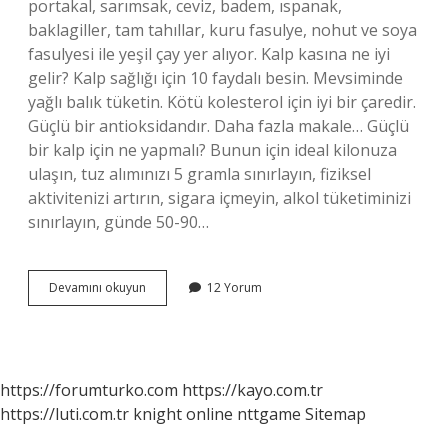
portakal, sarımsak, ceviz, badem, ıspanak,
baklagiller, tam tahıllar, kuru fasulye, nohut ve soya
fasulyesi ile yeşil çay yer alıyor. Kalp kasına ne iyi
gelir? Kalp sağlığı için 10 faydalı besin. Mevsiminde
yağlı balık tüketin. Kötü kolesterol için iyi bir çaredir.
Güçlü bir antioksidandır. Daha fazla makale… Güçlü
bir kalp için ne yapmalı? Bunun için ideal kilonuza
ulaşın, tuz alımınızı 5 gramla sınırlayın, fiziksel
aktivitenizi artırın, sigara içmeyin, alkol tüketiminizi
sınırlayın, günde 50-90…
Kalp
Devamını okuyun
12 Yorum
Kasını
Ne
Güçlendirir
https://forumturko.com
https://kayo.com.tr
https://luti.com.tr
knight online
nttgame
Sitemap