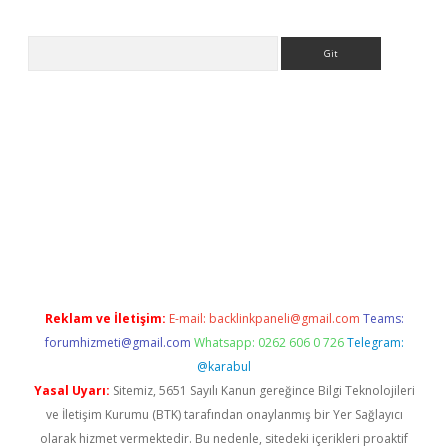
Arama
sino
Reklam ve İletişim:
E-mail:
backlinkpaneli@gmail.com
Teams:
forumhizmeti@gmail.com
Whatsapp: 0262 606 0 726
Telegram:
@karabul
Yasal Uyarı:
Sitemiz, 5651 Sayılı Kanun gereğince Bilgi Teknolojileri
ve İletişim Kurumu (BTK) tarafından onaylanmış bir Yer Sağlayıcı
olarak hizmet vermektedir. Bu nedenle, sitedeki içerikleri proaktif