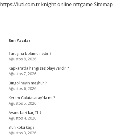
https://luti.com.tr
knight online
nttgame
Sitemap
Sidebar
Son Yazılar
Tartışma bölümü nedir ?
Ağustos 8, 2026
Kapkara’da hangi ses olayı vardır ?
Ağustos 7, 2026
Bingöl neyin meşhur ?
Ağustos 6, 2026
Kerem Galatasaray’da mı ?
Ağustos 5, 2026
Avans faizi kaç TL ?
Ağustos 4, 2026
3’ün kökü kaç ?
Ağustos 3, 2026