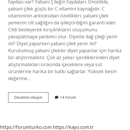
faydası var? Yabani Çileğin Faydaları: Öncelikle,
yabani çilek güçlü bir C vitamini kaynağıdır. C
vitamininin antioksidan özellikleri, yabani çilek
yemenin cilt sağlığını da iyileştirdiğini garanti eder.
Cildi besleyerek kırışıklıkların oluşumunu
yavaşlatmaya yardımcı olur. Diyette dağ çileği yenir
mi? Diyet yaparken yabani çilek yenir mi?
Kurutulmuş yabani çilekler diyet yapanlar için harika
bir atıştırmalıktır. Çok az şeker içerdiklerinden diyet
atıştırmalıkları sırasında içeceklere veya süt
ürünlerine harika bir katkı sağlarlar. Yüksek besin
değerine…
Dağ
Devamını okuyun
14 Yorum
Çileği
Zayıflatır
Mı
https://forumturko.com
https://kayo.com.tr