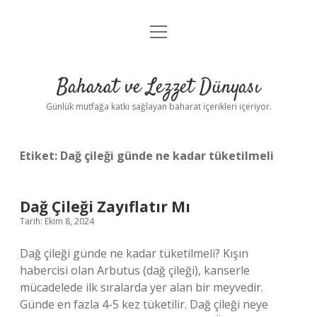
menüyü
Anasayfa
aç
Gizlilik Politikası
Baharat ve Lezzet Dünyası
Yasal Uyarı
Günlük mutfağa katkı sağlayan baharat içerikleri içeriyor.
Etiket:
Dağ çileği günde ne kadar tüketilmeli
Dağ Çileği Zayıflatır Mı
Tarih: Ekim 8, 2024
Dağ çileği günde ne kadar tüketilmeli? Kışın
habercisi olan Arbutus (dağ çileği), kanserle
mücadelede ilk sıralarda yer alan bir meyvedir.
Günde en fazla 4-5 kez tüketilir. Dağ çileği neye