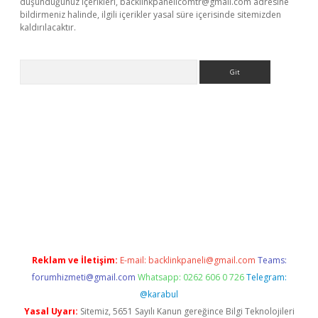
düşündüğünüz içerikleri,
backlinkpanelicomtr@gmail.com
adresine
bildirmeniz halinde, ilgili içerikler yasal süre içerisinde sitemizden
kaldırılacaktır.
Arama
asino
Reklam ve İletişim:
E-mail:
backlinkpaneli@gmail.com
Teams:
forumhizmeti@gmail.com
Whatsapp: 0262 606 0 726
Telegram:
@karabul
Yasal Uyarı:
Sitemiz, 5651 Sayılı Kanun gereğince Bilgi Teknolojileri