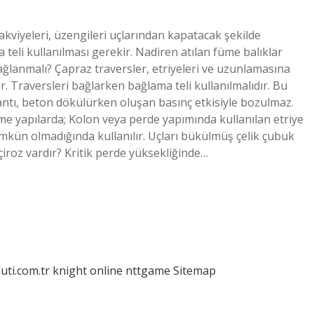
akviyeleri, üzengileri uçlarından kapatacak şekilde
teli kullanılması gerekir. Nadiren atılan füme balıklar
ğlanmalı? Çapraz traversler, etriyeleri ve uzunlamasına
r. Traversleri bağlarken bağlama teli kullanılmalıdır. Bu
lantı, beton dökülürken oluşan basınç etkisiyle bozulmaz.
e yapılarda; Kolon veya perde yapımında kullanılan etriye
ümkün olmadığında kullanılır. Uçları bükülmüş çelik çubuk
çiroz vardır? Kritik perde yüksekliğinde…
luti.com.tr
knight online
nttgame
Sitemap