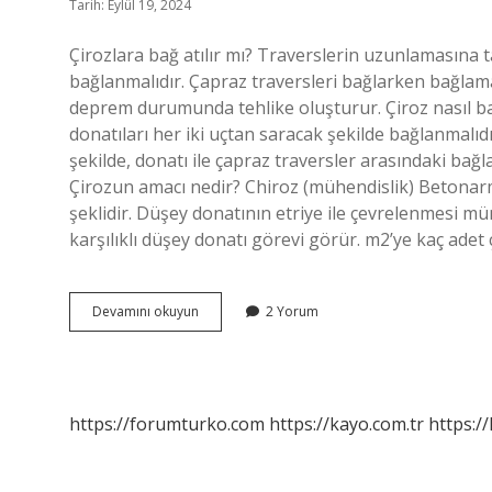
Tarih: Eylül 19, 2024
Çirozlara bağ atılır mı? Traverslerin uzunlamasına t
bağlanmalıdır. Çapraz traversleri bağlarken bağlama 
deprem durumunda tehlike oluşturur. Çiroz nasıl ba
donatıları her iki uçtan saracak şekilde bağlanmalıdı
şekilde, donatı ile çapraz traversler arasındaki bağ
Çirozun amacı nedir? Chiroz (mühendislik) Betonarm
şeklidir. Düşey donatının etriye ile çevrelenmesi m
karşılıklı düşey donatı görevi görür. m2’ye kaç adet 
Çiroz
Devamını okuyun
2 Yorum
Bağlanır
Mı
https://forumturko.com
https://kayo.com.tr
https://