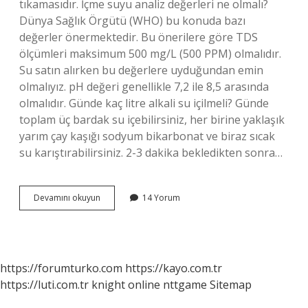
tıkamasıdır. İçme suyu analiz değerleri ne olmalı?
Dünya Sağlık Örgütü (WHO) bu konuda bazı
değerler önermektedir. Bu önerilere göre TDS
ölçümleri maksimum 500 mg/L (500 PPM) olmalıdır.
Su satın alırken bu değerlere uyduğundan emin
olmalıyız. pH değeri genellikle 7,2 ile 8,5 arasında
olmalıdır. Günde kaç litre alkali su içilmeli? Günde
toplam üç bardak su içebilirsiniz, her birine yaklaşık
yarım çay kaşığı sodyum bikarbonat ve biraz sıcak
su karıştırabilirsiniz. 2-3 dakika bekledikten sonra…
İÇme
Devamını okuyun
14 Yorum
Suyunda
Alkalinite
Kaç
Olmalı
https://forumturko.com
https://kayo.com.tr
https://luti.com.tr
knight online
nttgame
Sitemap