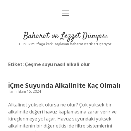
menüyü
Anasayfa
aç
Gizlilik Politikası
Baharat ve Lezzet Dünyası
Yasal Uyarı
Günlük mutfağa katkı sağlayan baharat içerikleri içeriyor.
Etiket:
Çeşme suyu nasıl alkali olur
İÇme Suyunda Alkalinite Kaç Olmalı
Tarih: Ekim 15, 2024
Alkalinet yüksek olursa ne olur? Çok yüksek bir
alkalinite değeri havuz kaplamasına zarar verir ve
kireçlenmeye yol açar. Havuz suyundaki yüksek
alkalinitenin bir diğer etkisi de filtre sistemlerini