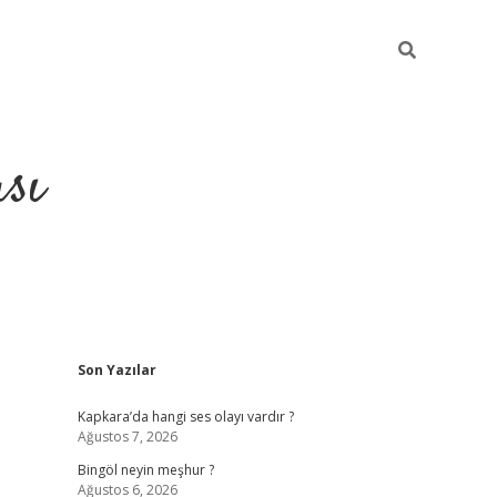
sı
Sidebar
Son Yazılar
betci casino
Kapkara’da hangi ses olayı vardır ?
Ağustos 7, 2026
Bingöl neyin meşhur ?
Ağustos 6, 2026