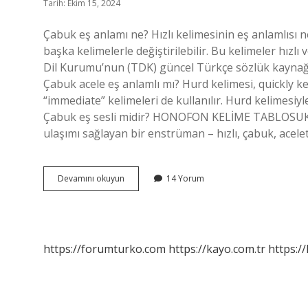
Tarih: Ekim 15, 2024
Çabuk eş anlamı ne? Hızlı kelimesinin eş anlamlısı 
başka kelimelerle değiştirilebilir. Bu kelimeler hızlı
Dil Kurumu’nun (TDK) güncel Türkçe sözlük kaynağın
Çabuk acele eş anlamlı mı? Hurd kelimesi, quickly ke
“immediate” kelimeleri de kullanılır. Hurd kelimesiyle
Çabuk eş sesli midir? HONOFON KELİME TABLOSUKel
ulaşımı sağlayan bir enstrüman – hızlı, çabuk, acele
Çabukun
Devamını okuyun
14 Yorum
Eş
Anlamlısı
Nedir
https://forumturko.com
https://kayo.com.tr
https://