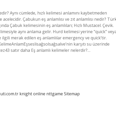
nedir? Aynı cümlede, hızlı kelimesi anlamını kaybetmeden
 ve acelecidir. Çabukun eş anlamlısı ve zıt anlamlısı nedir? Tür
da Çabuk kelimesinin eş anlamlıları; Hızlı Mustacel. Çevik.
limesiyle aynı anlama gelir. Hurd kelimesi yerine “quick” vey
 ilgili merak edilen eş anlamlılar emergency ve quick’tir.
imeAnlamEşseslisağsolsağsalve’nin karşıtı su üzerinde
tez43 satır daha Eş anlamlı kelimeler nelerdir?…
luti.com.tr
knight online
nttgame
Sitemap