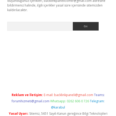
düşündüğünüz içerikleri,
backlinkpanelicomtr@gmail.com
adresine
bildirmeniz halinde, ilgili içerikler yasal süre içerisinde sitemizden
kaldırılacaktır.
Arama
etci casino
Reklam ve İletişim:
E-mail:
backlinkpaneli@gmail.com
Teams:
forumhizmeti@gmail.com
Whatsapp: 0262 606 0 726
Telegram:
@karabul
Yasal Uyarı:
Sitemiz, 5651 Sayılı Kanun gereğince Bilgi Teknolojileri