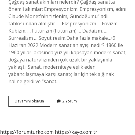
Çağdaş sanat akımları nelerdir? Çağdaş sanatta
önemli akımlar: Empresyonizm. Empresyonizm, adını
Claude Monet’nin “İzlenim, Gündoğumu” adlı
tablosundan almıştır. … Ekspresyonizm … Fovizm …
Kübizm. … Fütürizm (Fütürizm) … Dadaizm. …
Sürrealizm … Soyut resim.Daha fazla makale…•9
Haziran 2022 Modern sanat anlayışı nedir? 1860 ile
1960 yılları arasında yüz yılı kapsayan modern sanat,
doğaya natüralizmden çok uzak bir yaklaşımla
yaklaştı. Sanat, moderniteye eşlik eden
yabancılaşmaya karşı sanatçılar için tek sığınak
haline geldi ve “sanat…
Çağdaş
Devamını okuyun
2 Yorum
Sanat
Anlayışı
Nedir
https://forumturko.com
https://kayo.com.tr