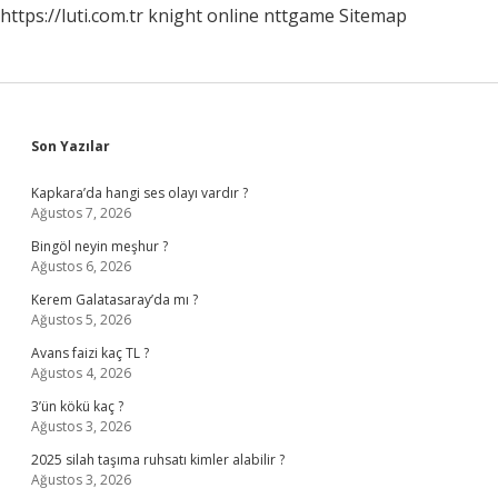
https://luti.com.tr
knight online
nttgame
Sitemap
Sidebar
Son Yazılar
Kapkara’da hangi ses olayı vardır ?
Ağustos 7, 2026
Bingöl neyin meşhur ?
Ağustos 6, 2026
Kerem Galatasaray’da mı ?
Ağustos 5, 2026
Avans faizi kaç TL ?
Ağustos 4, 2026
3’ün kökü kaç ?
Ağustos 3, 2026
2025 silah taşıma ruhsatı kimler alabilir ?
Ağustos 3, 2026