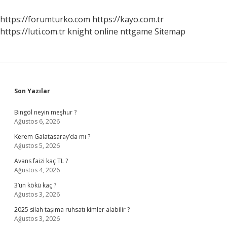
Sınıf
Inkılap
https://forumturko.com
https://kayo.com.tr
https://luti.com.tr
knight online
nttgame
Sitemap
Sidebar
Son Yazılar
Bingöl neyin meşhur ?
Ağustos 6, 2026
Kerem Galatasaray’da mı ?
Ağustos 5, 2026
Avans faizi kaç TL ?
Ağustos 4, 2026
3’ün kökü kaç ?
Ağustos 3, 2026
2025 silah taşıma ruhsatı kimler alabilir ?
Ağustos 3, 2026