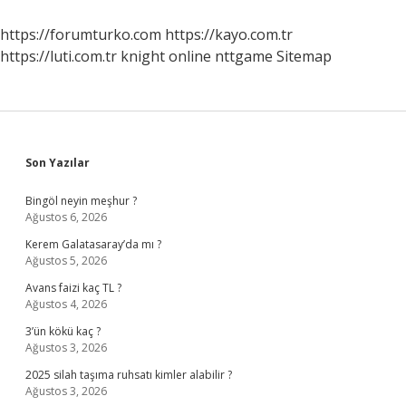
Sınıf
Inkılap
https://forumturko.com
https://kayo.com.tr
https://luti.com.tr
knight online
nttgame
Sitemap
Sidebar
Son Yazılar
Bingöl neyin meşhur ?
Ağustos 6, 2026
Kerem Galatasaray’da mı ?
Ağustos 5, 2026
Avans faizi kaç TL ?
Ağustos 4, 2026
3’ün kökü kaç ?
Ağustos 3, 2026
2025 silah taşıma ruhsatı kimler alabilir ?
Ağustos 3, 2026