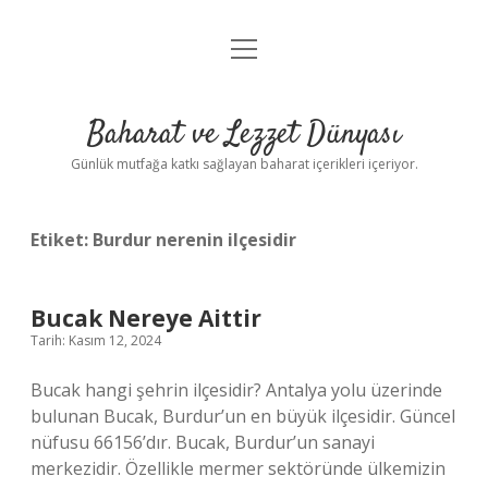
menüyü
Anasayfa
aç
Gizlilik Politikası
Baharat ve Lezzet Dünyası
Yasal Uyarı
Günlük mutfağa katkı sağlayan baharat içerikleri içeriyor.
Etiket:
Burdur nerenin ilçesidir
Bucak Nereye Aittir
Tarih: Kasım 12, 2024
Bucak hangi şehrin ilçesidir? Antalya yolu üzerinde
bulunan Bucak, Burdur’un en büyük ilçesidir. Güncel
nüfusu 66156’dır. Bucak, Burdur’un sanayi
merkezidir. Özellikle mermer sektöründe ülkemizin