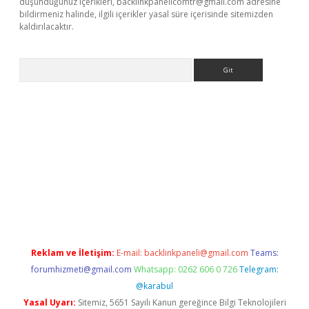
düşündüğünüz içerikleri,
backlinkpanelicomtr@gmail.com
adresine
bildirmeniz halinde, ilgili içerikler yasal süre içerisinde sitemizden
kaldırılacaktır.
Arama
i casino
Reklam ve İletişim:
E-mail:
backlinkpaneli@gmail.com
Teams:
forumhizmeti@gmail.com
Whatsapp: 0262 606 0 726
Telegram:
@karabul
Yasal Uyarı:
Sitemiz, 5651 Sayılı Kanun gereğince Bilgi Teknolojileri