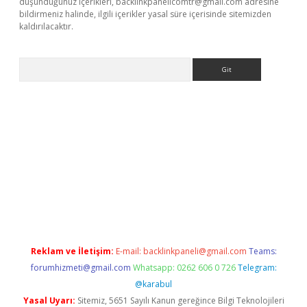
düşündüğünüz içerikleri,
backlinkpanelicomtr@gmail.com
adresine
bildirmeniz halinde, ilgili içerikler yasal süre içerisinde sitemizden
kaldırılacaktır.
Arama
sino
Reklam ve İletişim:
E-mail:
backlinkpaneli@gmail.com
Teams:
forumhizmeti@gmail.com
Whatsapp: 0262 606 0 726
Telegram:
@karabul
Yasal Uyarı:
Sitemiz, 5651 Sayılı Kanun gereğince Bilgi Teknolojileri