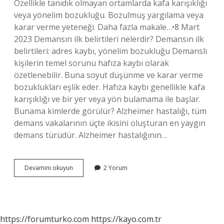
Özellikle tanıdık olmayan ortamlarda kafa karışıklığı
veya yönelim bozukluğu. Bozulmuş yargılama veya
karar verme yeteneği. Daha fazla makale…•8 Mart
2023 Demansın ilk belirtileri nelerdir? Demansın ilk
belirtileri: adres kaybı, yönelim bozukluğu Demanslı
kişilerin temel sorunu hafıza kaybı olarak
özetlenebilir. Buna soyut düşünme ve karar verme
bozuklukları eşlik eder. Hafıza kaybı genellikle kafa
karışıklığı ve bir yer veya yön bulamama ile başlar.
Bunama kimlerde görülür? Alzheimer hastalığı, tüm
demans vakalarının üçte ikisini oluşturan en yaygın
demans türüdür. Alzheimer hastalığının…
Bunama
Devamını okuyun
2 Yorum
Belirtileri
Nelerdir
https://forumturko.com
https://kayo.com.tr