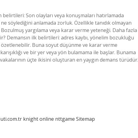
belirtileri: Son olayları veya konuşmaları hatırlamada
ne söylediğini anlamada zorluk. Özellikle tanıdık olmayan
. Bozulmuş yargılama veya karar verme yeteneği. Daha fazla
r? Demansın ilk belirtileri: adres kaybı, yönelim bozukluğu
k özetlenebilir. Buna soyut düşünme ve karar verme
a karışıklığı ve bir yer veya yön bulamama ile başlar. Bunama
vakalarının üçte ikisini oluşturan en yaygın demans türüdür
luti.com.tr
knight online
nttgame
Sitemap