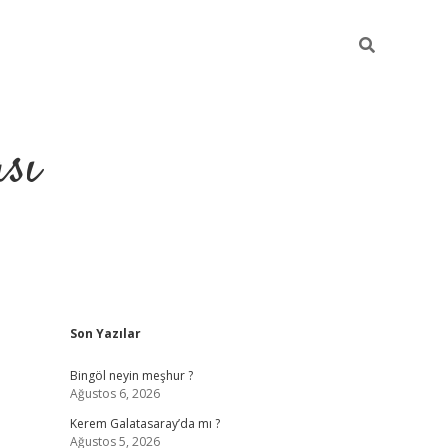
sı
Sidebar
Son Yazılar
betci casino
Bingöl neyin meşhur ?
Ağustos 6, 2026
Kerem Galatasaray’da mı ?
Ağustos 5, 2026