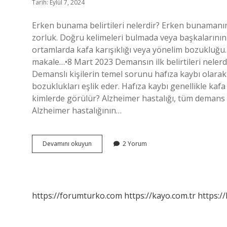
Tarih: Eylül 7, 2024
Erken bunama belirtileri nelerdir? Erken bunamanın 
zorluk. Doğru kelimeleri bulmada veya başkalarının 
ortamlarda kafa karışıklığı veya yönelim bozukluğu
makale…•8 Mart 2023 Demansın ilk belirtileri nelerdi
Demanslı kişilerin temel sorunu hafıza kaybı olara
bozuklukları eşlik eder. Hafıza kaybı genellikle kaf
kimlerde görülür? Alzheimer hastalığı, tüm demans 
Alzheimer hastalığının…
Bunama
Devamını okuyun
2 Yorum
Belirtileri
Nelerdir
https://forumturko.com
https://kayo.com.tr
https://