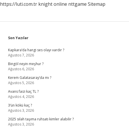
https://luti.com.tr
knight online
nttgame
Sitemap
Sidebar
Son Yazılar
Kapkara’da hangi ses olayı vardır ?
Ağustos 7, 2026
Bingöl neyin meşhur ?
Ağustos 6, 2026
Kerem Galatasaray’da mı ?
Ağustos 5, 2026
Avans faizi kaç TL ?
Ağustos 4, 2026
3’ün kökü kaç ?
Ağustos 3, 2026
2025 silah taşıma ruhsatı kimler alabilir ?
Ağustos 3, 2026