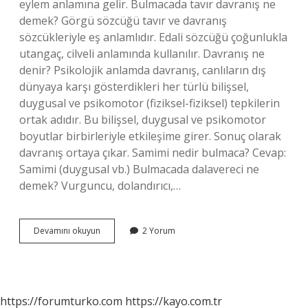
eylem anlamına gelir. Bulmacada tavır davranış ne
demek? Görgü sözcüğü tavır ve davranış
sözcükleriyle eş anlamlıdır. Edali sözcüğü çoğunlukla
utangaç, cilveli anlamında kullanılır. Davranış ne
denir? Psikolojik anlamda davranış, canlıların dış
dünyaya karşı gösterdikleri her türlü bilişsel,
duygusal ve psikomotor (fiziksel-fiziksel) tepkilerin
ortak adıdır. Bu bilişsel, duygusal ve psikomotor
boyutlar birbirleriyle etkileşime girer. Sonuç olarak
davranış ortaya çıkar. Samimi nedir bulmaca? Cevap:
Samimi (duygusal vb.) Bulmacada dalavereci ne
demek? Vurguncu, dolandırıcı,…
Bulmacada
Devamını okuyun
2 Yorum
Tavır
Davranış
Nedir
https://forumturko.com
https://kayo.com.tr