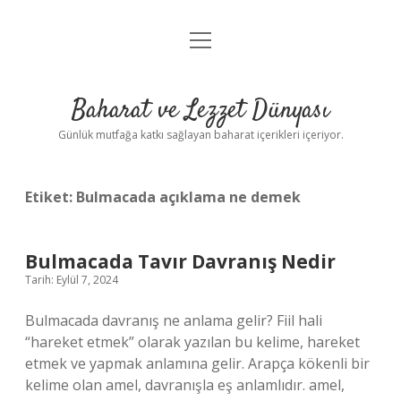
menüyü
Anasayfa
aç
Gizlilik Politikası
Baharat ve Lezzet Dünyası
Yasal Uyarı
Günlük mutfağa katkı sağlayan baharat içerikleri içeriyor.
Etiket:
Bulmacada açıklama ne demek
Bulmacada Tavır Davranış Nedir
Tarih: Eylül 7, 2024
Bulmacada davranış ne anlama gelir? Fiil hali
“hareket etmek” olarak yazılan bu kelime, hareket
etmek ve yapmak anlamına gelir. Arapça kökenli bir
kelime olan amel, davranışla eş anlamlıdır. amel,