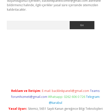
düşündüğünüz içerikleri,
backlinkpanelicomtr@gmail.com
adresine
bildirmeniz halinde, ilgili içerikler yasal süre içerisinde sitemizden
kaldırılacaktır.
Arama
sino
Reklam ve İletişim:
E-mail:
backlinkpaneli@gmail.com
Teams:
forumhizmeti@gmail.com
Whatsapp: 0262 606 0 726
Telegram:
@karabul
Yasal Uyarı:
Sitemiz, 5651 Sayılı Kanun gereğince Bilgi Teknolojileri