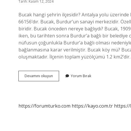
Tarih: Kasım 12, 2024
Bucak hangi şehrin ilçesidir? Antalya yolu üzerinde
66156’dır. Bucak, Burdur’un sanayi merkezidir. Öze
biridir. Bucak önceden nereye bağlıydı? Bucak, 1909 
iken, bu tarihten sonra Burdur’a bağlı bir belediye
nüfusun çoğunlukla Burdur’a bağlı olması nedeniyle,
bağlanmasına karar verilmiştir. Bucak köy mü? Buca
oluşmaktadır. İlçenin toplam yüzölçümü 1.2 km2’dir
Bucak
Devamını okuyun
Yorum Bırak
Nereye
Aittir
https://forumturko.com
https://kayo.com.tr
https://