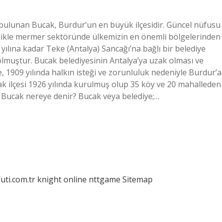
 bulunan Bucak, Burdur’un en büyük ilçesidir. Güncel nüfusu
llikle mermer sektöründe ülkemizin en önemli bölgelerinden
yılına kadar Teke (Antalya) Sancağı’na bağlı bir belediye
 olmuştur. Bucak belediyesinin Antalya’ya uzak olması ve
 1909 yılında halkın isteği ve zorunluluk nedeniyle Burdur’a
k ilçesi 1926 yılında kurulmuş olup 35 köy ve 20 mahalleden
. Bucak nereye denir? Bucak veya belediye;…
luti.com.tr
knight online
nttgame
Sitemap