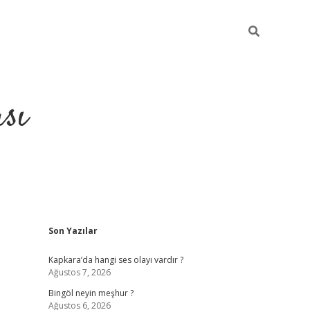
sı
Sidebar
Son Yazılar
betci casino
Kapkara’da hangi ses olayı vardır ?
Ağustos 7, 2026
Bingöl neyin meşhur ?
Ağustos 6, 2026