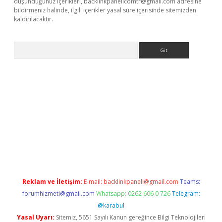
düşündüğünüz içerikleri,
backlinkpanelicomtr@gmail.com
adresine
bildirmeniz halinde, ilgili içerikler yasal süre içerisinde sitemizden
kaldırılacaktır.
Arama
sino
Reklam ve İletişim:
E-mail:
backlinkpaneli@gmail.com
Teams:
forumhizmeti@gmail.com
Whatsapp: 0262 606 0 726
Telegram:
@karabul
Yasal Uyarı:
Sitemiz, 5651 Sayılı Kanun gereğince Bilgi Teknolojileri