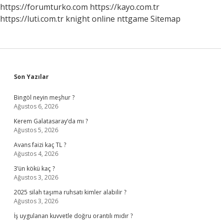
https://forumturko.com
https://kayo.com.tr
https://luti.com.tr
knight online
nttgame
Sitemap
Sidebar
Son Yazılar
Bingöl neyin meşhur ?
Ağustos 6, 2026
Kerem Galatasaray’da mı ?
Ağustos 5, 2026
Avans faizi kaç TL ?
Ağustos 4, 2026
3’ün kökü kaç ?
Ağustos 3, 2026
2025 silah taşıma ruhsatı kimler alabilir ?
Ağustos 3, 2026
İş uygulanan kuvvetle doğru orantılı mıdır ?