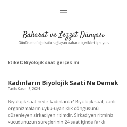
menüyü
Anasayfa
aç
Gizlilik Politikası
Baharat ve Lezzet Dünyası
Yasal Uyarı
Günlük mutfağa katkı sağlayan baharat içerikleri içeriyor.
Etiket:
Biyolojik saat gerçek mi
Kadınların Biyolojik Saati Ne Demek
Tarih: Kasım 8, 2024
Biyolojik saat nedir kadınlarda? Biyolojik saat, canlı
organizmaların uyku-uyanıklık döngüsünü
düzenleyen sirkadiyen ritimdir. Sirkadiyen ritminiz,
vücudunuzun süreçlerinin 24 saat içinde farklı