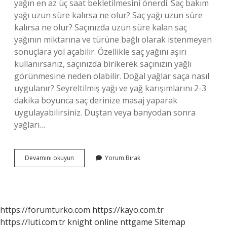
yağın en az üç saat bekletilmesini önerdi. Saç bakım
yağı uzun süre kalırsa ne olur? Saç yağı uzun süre
kalırsa ne olur? Saçınızda uzun süre kalan saç
yağının miktarına ve türüne bağlı olarak istenmeyen
sonuçlara yol açabilir. Özellikle saç yağını aşırı
kullanırsanız, saçınızda birikerek saçınızın yağlı
görünmesine neden olabilir. Doğal yağlar saça nasıl
uygulanır? Seyreltilmiş yağı ve yağ karışımlarını 2-3
dakika boyunca saç derinize masaj yaparak
uygulayabilirsiniz. Duştan veya banyodan sonra
yağları…
Doğal
Devamını okuyun
Yorum Bırak
Yağlar
Saçta
Ne
Kadar
Kalmalı
https://forumturko.com
https://kayo.com.tr
https://luti.com.tr
knight online
nttgame
Sitemap