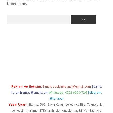
kaldırılacaktır.
Arama
sino
Reklam ve İletişim:
E-mail:
backlinkpaneli@gmail.com
Teams:
forumhizmeti@gmail.com
Whatsapp: 0262 606 0 726
Telegram:
@karabul
Yasal Uyarı:
Sitemiz, 5651 Sayılı Kanun gereğince Bilgi Teknolojileri
ve İletişim Kurumu (BTK) tarafından onaylanmış bir Yer Sağlayıcı