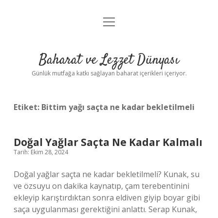
menüyü
Anasayfa
aç
Gizlilik Politikası
Baharat ve Lezzet Dünyası
Yasal Uyarı
Günlük mutfağa katkı sağlayan baharat içerikleri içeriyor.
Etiket:
Bittim yağı saçta ne kadar bekletilmeli
Doğal Yağlar Saçta Ne Kadar Kalmalı
Tarih: Ekim 28, 2024
Doğal yağlar saçta ne kadar bekletilmeli? Kunak, su
ve özsuyu on dakika kaynatıp, çam terebentinini
ekleyip karıştırdıktan sonra eldiven giyip boyar gibi
saça uygulanması gerektiğini anlattı. Serap Kunak,