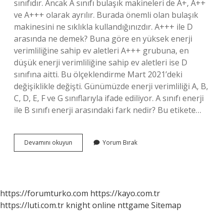
sınıfıdır. Ancak A sınıfı bulaşık makineleri de A+, A++
ve A+++ olarak ayrılır. Burada önemli olan bulaşık
makinesini ne sıklıkla kullandığınızdır. A+++ ile D
arasında ne demek? Buna göre en yüksek enerji
verimliliğine sahip ev aletleri A+++ grubuna, en
düşük enerji verimliliğine sahip ev aletleri ise D
sınıfına aitti. Bu ölçeklendirme Mart 2021’deki
değişiklikle değişti. Günümüzde enerji verimliliği A, B,
C, D, E, F ve G sınıflarıyla ifade ediliyor. A sınıfı enerji
ile B sınıfı enerji arasındaki fark nedir? Bu etikete…
A
Devamını okuyun
Yorum Bırak
Enerji
Sınıfı
Bulaşık
Makinesi
Ne
https://forumturko.com
https://kayo.com.tr
Demek
https://luti.com.tr
knight online
nttgame
Sitemap