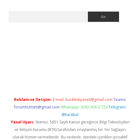
Arama
sino
Reklam ve İletişim:
E-mail:
backlinkpaneli@gmail.com
Teams:
forumhizmeti@gmail.com
Whatsapp: 0262 606 0 726
Telegram:
@karabul
Yasal Uyarı:
Sitemiz, 5651 Sayılı Kanun gereğince Bilgi Teknolojileri
ve İletişim Kurumu (BTK) tarafından onaylanmış bir Yer Sağlayıcı
olarak hizmet vermektedir. Bu nedenle, sitedeki içerikleri proaktif