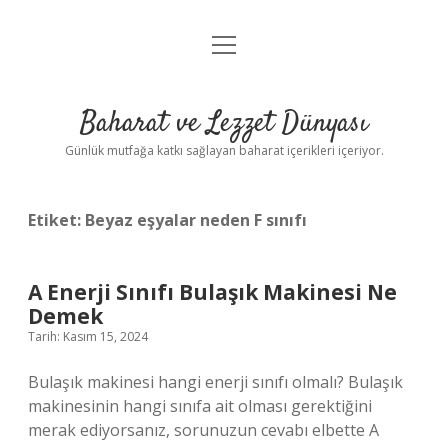
menüyü
Anasayfa
aç
Gizlilik Politikası
Baharat ve Lezzet Dünyası
Yasal Uyarı
Günlük mutfağa katkı sağlayan baharat içerikleri içeriyor.
Etiket:
Beyaz eşyalar neden F sınıfı
A Enerji Sınıfı Bulaşık Makinesi Ne
Demek
Tarih: Kasım 15, 2024
Bulaşık makinesi hangi enerji sınıfı olmalı? Bulaşık
makinesinin hangi sınıfa ait olması gerektiğini
merak ediyorsanız, sorunuzun cevabı elbette A